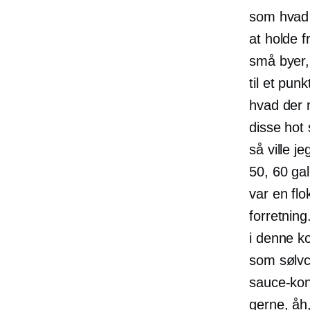
som hvad e
at holde 
små byer, 
til et pu
hvad der n
disse hot 
så ville j
50, 60 gal
var en fl
forretning
i denne k
som sølvce
sauce-kon
gerne, åh,