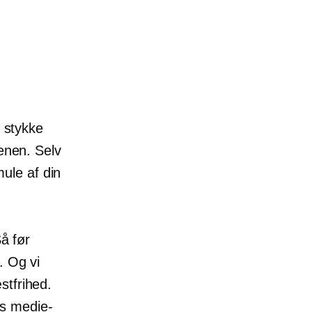
t stykke
denen. Selv
mule af din
Så før
. Og vi
stfrihed.
ags medie-