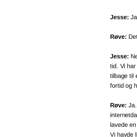
Jesse:
Ja.
Røve:
Det
Jesse:
Nej
tid. Vi ha
tilbage ti
fortid og 
Røve:
Ja.
internetd
lavede en
Vi havde l