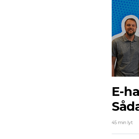
E-h
Såda
45 min lyt