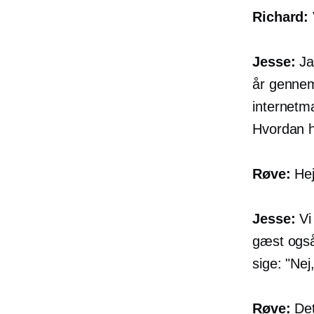
Richard:
Jesse:
Ja.
år gennem 
internetm
Hvordan h
Røve:
Hej
Jesse:
Vi 
gæst også
sige: "Nej
Røve:
Det