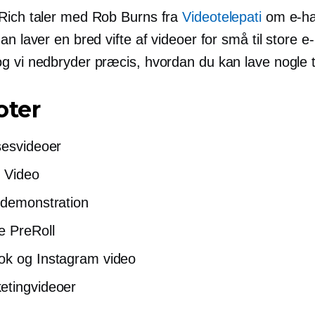
Rich taler med Rob Burns fra
Videotelepati
om
e-h
an laver en bred vifte af videoer for små til store
e-
 vi nedbryder præcis, hvordan du kan lave nogle til
oter
sesvideoer
 Video
demonstration
 PreRoll
k og Instagram video
etingvideoer