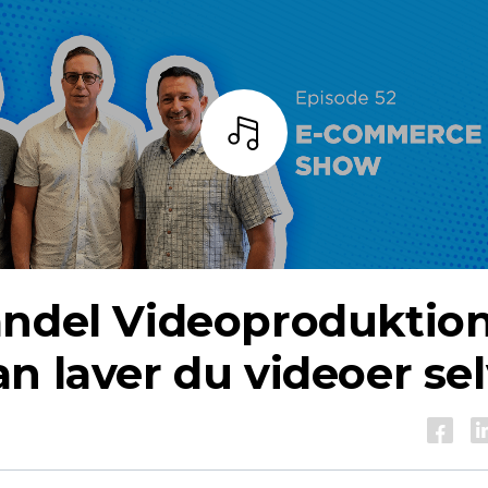
Lyt
andel
Videoproduktion
n laver du videoer se