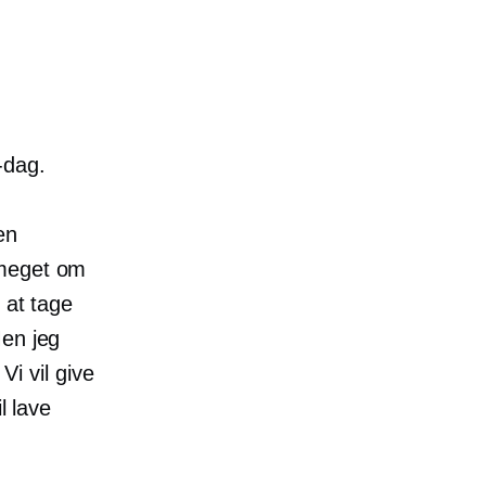
-dag.
en
 meget om
 at tage
Men jeg
Vi vil give
l lave