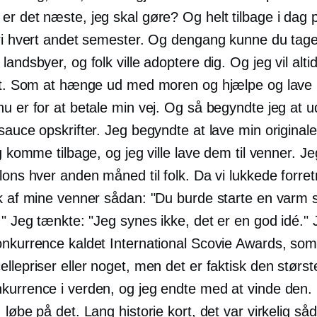
r det næste, jeg skal gøre? Og helt tilbage i dag p
fri hvert andet semester. Og dengang kunne du tage 
landsbyer, og folk ville adoptere dig. Og jeg vil alti
nkt. Som at hænge ud med moren og hjælpe og lave 
u er for at betale min vej. Og så begyndte jeg at u
sauce opskrifter. Jeg begyndte at lave min originale 
eg komme tilbage, og jeg ville lave dem til venner. J
lons hver anden måned til folk. Da vi lukkede forre
ok af mine venner sådan: "Du burde starte en varm 
." Jeg tænkte: "Jeg synes ikke, det er en god idé." 
onkurrence kaldet International Scovie Awards, som
llepriser eller noget, men det er faktisk den størst
kurrence i verden, og jeg endte med at vinde den. 
 løbe på det. Lang historie kort, det var virkelig så