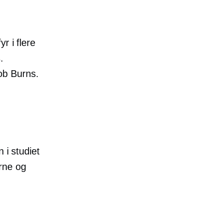
r i flere
.
ob Burns.
en
i studiet
rne og