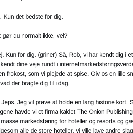
 Kun det bedste for dig.
 gør du normalt ikke, vel?
. Kun for dig. (griner) Så, Rob, vi har kendt dig i e
r kendt dine veje rundt i internetmarkedsføringsver
l en frokost, som vi plejede at spise. Giv os en lille s
hvad der bragte dig til i dag.
 Jeps. Jeg vil prøve at holde en lang historie kort. 
agene havde vi et firma kaldet The Onion Publishing
 masse markedsføring for hoteller og resorts og gæ
igesom alle de store hoteller, vi ville lave andre sl