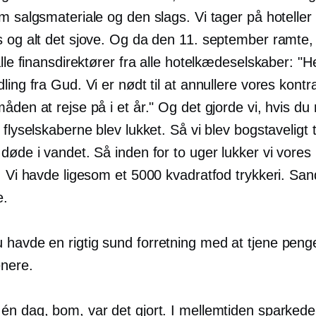
m salgsmateriale og den slags. Vi tager på hoteller
s og alt det sjove. Og da den 11. september ramte
alle finansdirektører fra alle hotelkædeselskaber: "H
ling fra Gud. Vi er nødt til at annullere vores kontr
åden at rejse på i et år." Og det gjorde vi, hvis d
 flyselskaberne blev lukket. Så vi blev bogstaveligt t
døde i vandet. Så inden for to uger lukker vi vores
. Vi havde ligesom et 5000 kvadratfod trykkeri. San
e.
 havde en rigtig sund forretning med at tjene peng
enere.
én dag, bom, var det gjort. I mellemtiden sparkede 