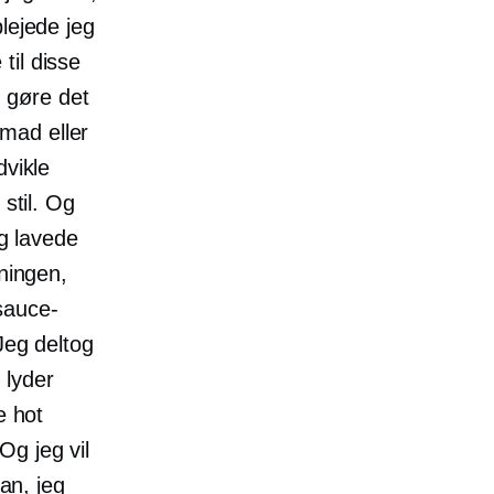
lejede jeg
til disse
d gøre det
mad eller
dvikle
stil. Og
eg lavede
tningen,
sauce-
Jeg deltog
 lyder
e hot
Og jeg vil
dan, jeg