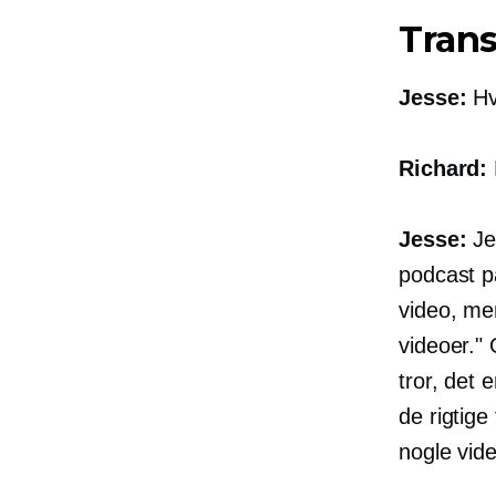
Trans
Jesse:
Hv
Richard:
Jesse:
Jeg
podcast p
video, men
videoer."
tror, ​​det
de rigtige
nogle vide