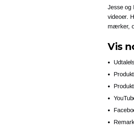
Jesse og 
videoer. H
mærker, og
Vis n
Udtalel
Produkt
Produkt
YouTube
Faceboo
Remark