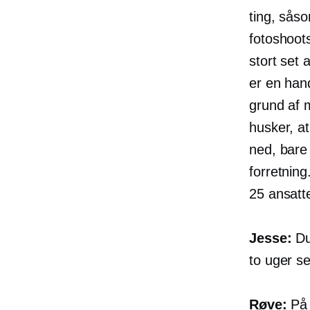
ting, såso
fotoshoot
stort set 
er en hand
grund af m
husker, at
ned, bare 
forretning
25 ansatt
Jesse:
Du
to uger s
Røve:
På 