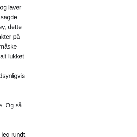
 og laver
, sagde
ey, dette
akter på
u måske
alt lukket
dsynligvis
e. Og så
jeg rundt,