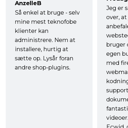
AnzelleB
Jeg er 
Så enkel at bruge - selv
over, at
mine mest teknofobe
anbefal
klienter kan
websted
administrere. Nem at
bruger 
installere, hurtig at
egen b
sætte op. Lysår foran
med fir
andre shop-plugins.
webmas
kodnin
support
dokume
fantast
videoer
Ecwid, 