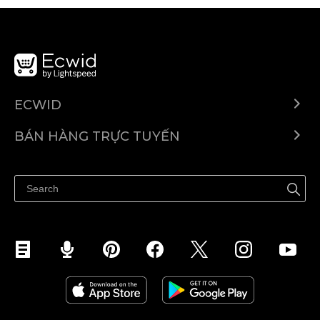
ECWID
Ecwid.com
BÁN HÀNG TRỰC TUYẾN
Trung tâm trợ giúp
Bán ở bất cứ đâu
Quảng bá ở bất cứ đâu
Kiểm soát mọi thứ