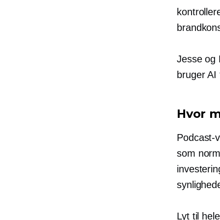
kontroller
brandkons
Jesse og 
bruger AI 
Hvor m
Podcast-v
som norma
investerin
synlighed
Lyt til hel