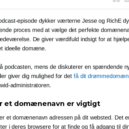
odcast-episode dykker værterne Jesse og RichE dy
ende proces med at vælge det perfekte domænenavn
stedeværelse. De giver værdifuld indsigt for at hjæl
det ideelle domæne.
å podcasten, mens de diskuterer en spændende n
der giver dig mulighed for det
få dit drømmedomæn
cwid-administratoren.
r et domænenavn er vigtigt
 er et domænenavn adressen på dit websted. Det e
ster i deres browsere for at finde og få adgang til di