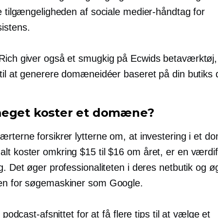
e tilgængeligheden af ​​sociale medier-håndtag for
istens.
Rich giver også et smugkig på Ecwids betaværktøj
til at generere domæneidéer baseret på din butiks d
eget koster et domæne?
ærterne forsikrer lytterne om, at investering i et 
lt koster omkring $15 til $16 om året, er en værdif
g. Det øger professionaliteten i deres netbutik og ø
en for søgemaskiner som Google.
e podcast-afsnittet for at få flere tips til at vælge et