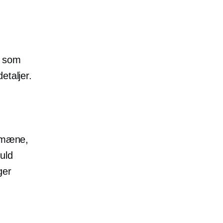
, som
etaljer.
domæne,
uld
ger