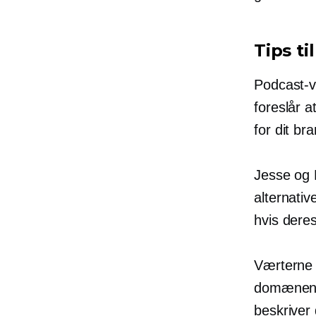
Tips t
Podcast-v
foreslår a
for dit br
Jesse og 
alternativ
hvis dere
Værterne a
domænenavn
beskriver 