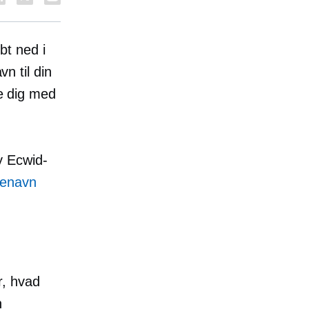
bt ned i
 til din
pe dig med
y Ecwid-
enavn
r, hvad
n