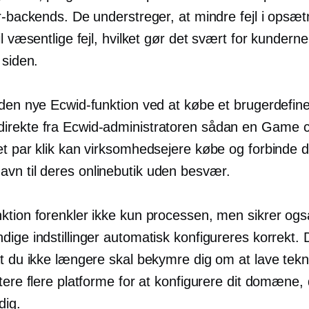
or-backends. De understreger, at mindre fejl i opsæ
il væsentlige fejl, hvilket gør det svært for kunderne
 siden.
 den nye Ecwid-funktion ved at købe et brugerdefine
rekte fra Ecwid-administratoren sådan en
Game c
et par klik kan virksomhedsejere købe og forbinde 
n til deres onlinebutik uden besvær.
ktion forenkler ikke kun processen, men sikrer også
ige indstillinger automatisk konfigureres korrekt. 
t du ikke længere skal bekymre dig om at lave tekni
tere flere platforme for at konfigurere dit domæne,
dig.