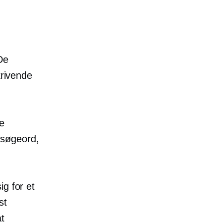
De
krivende
e
søgeord,
g for et
st
at