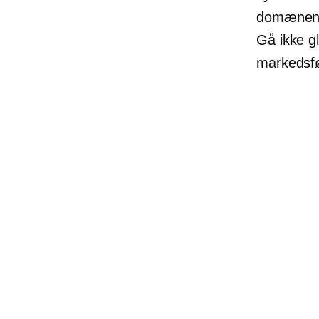
domænenav
Gå ikke gl
markedsfø