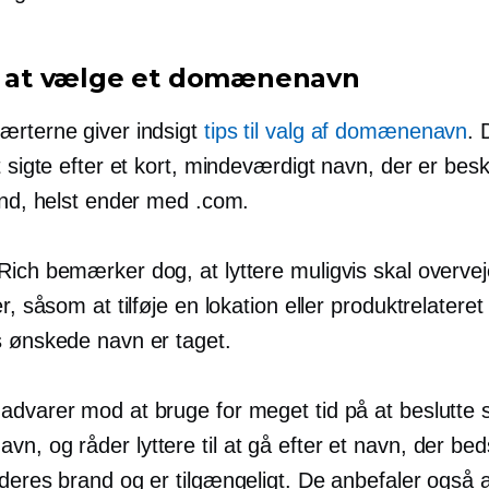
il at vælge et domænenavn
ærterne giver indsigt
tips til valg af domænenavn
. 
t sigte efter et kort, mindeværdigt navn, der er bes
and, helst ender med .com.
Rich bemærker dog, at lyttere muligvis skal overvej
er, såsom at tilføje en lokation eller
produktrelateret
s ønskede navn er taget.
dvarer mod at bruge for meget tid på at beslutte si
, og råder lyttere til at gå efter et navn, der bed
deres brand og er tilgængeligt. De anbefaler også 