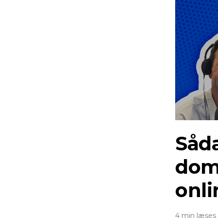
Såd
dom
onli
4 min læses