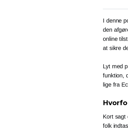
I denne p
den afgør
online til
at sikre 
Lyt med p
funktion, 
lige fra E
Hvorfo
Kort sagt
folk indta