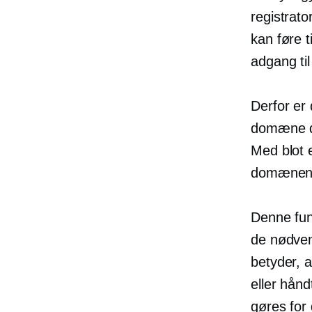
registrat
kan føre t
adgang til
Derfor er
domæne di
Med blot 
domænenav
Denne fun
de nødvend
betyder, a
eller hånd
gøres for 