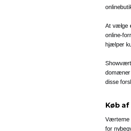
onlinebuti
At vælge 
online-fo
hjælper k
Showværte
domæner s
disse for
Køb af
Værterne 
for
nybeg