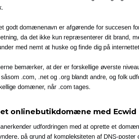
k.
et godt domænenavn er afgørende for succesen fo
rretning, da det ikke kun repræsenterer dit brand, 
under med nemt at huske og finde dig på internettet
rne bemærker, at der er forskellige
øverste nivea
åsom .com, .net og .org blandt andre, og folk udf
skellige domæner, når .com tages.
 et onlinebutikdomæne med Ecwid
anerkender udfordringen med at oprette et domæn
yndere,
på grund af kompleksiteten af ​​DNS-poster 