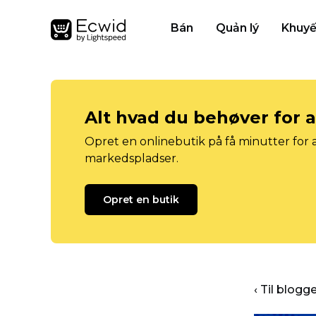
Bán
Quản lý
Khuyế
Alt hvad du behøver for 
Opret en onlinebutik på få minutter for a
markedspladser.
Opret en butik
‹ Til blog