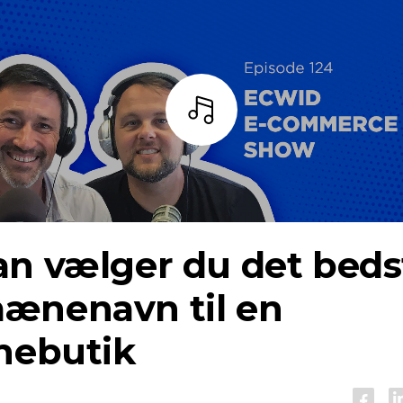
Lyt
an vælger du det beds
ænenavn til en
nebutik