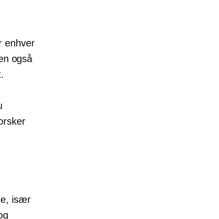
r enhver
men også
.
u
orsker
e, især
og