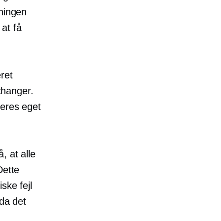
tningen
 at få
ret
hanger.
deres eget
, at alle
Dette
ske fejl
 da det