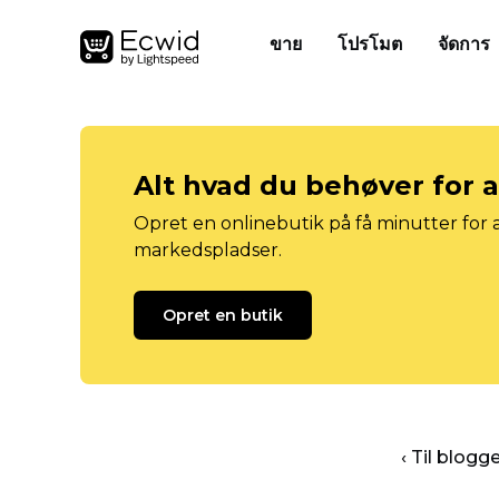
ขาย
โปรโมต
จัดการ
Alt hvad du behøver for 
Opret en onlinebutik på få minutter for a
markedspladser.
Opret en butik
‹ Til blog