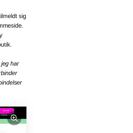
lmeldt sig
jemmeside.
y
utik.
 jeg har
rbinder
bindelser