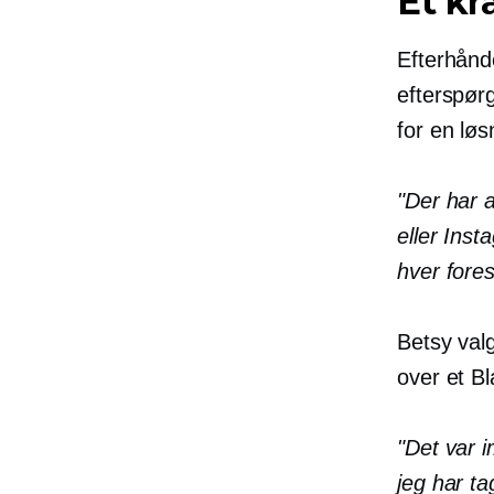
Et kr
Efterhånd
efterspørg
for en lø
"Der har 
eller Inst
hver fores
Betsy valg
over et Bl
"Det var 
jeg har ta