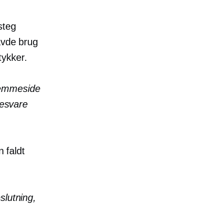
steg
avde brug
tykker.
jemmeside
besvare
n
faldt
slutning,