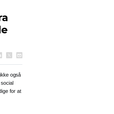
ra
de
 ikke også
social
ige for at