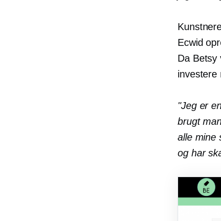
Kunstnere
Ecwid opre
Da Betsy 
investere 
"Jeg er en
brugt man
alle mine
og har ska