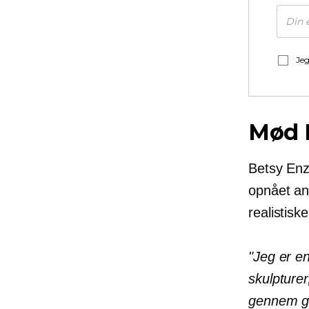
Jeg
Mød 
Betsy En
opnået ane
realistisk
"Jeg er en
skulpturer
gennem ga