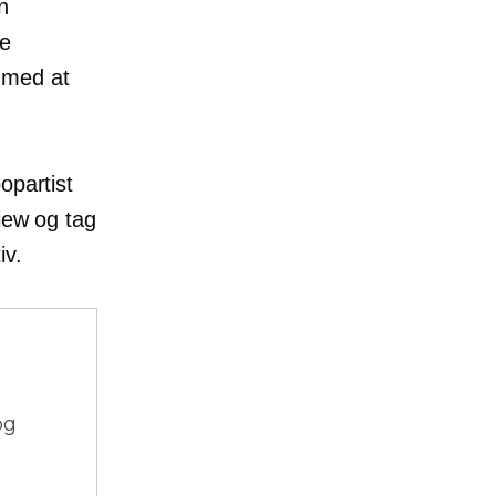
n
le
 med at
opartist
iew og tag
iv.
og