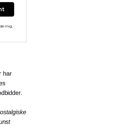
nt
lde mig.
r har
es
odbidder.
nostalgiske
kunst