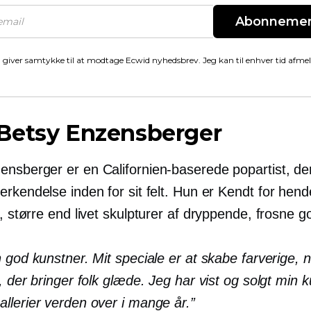
Abonneme
 giver samtykke til at modtage Ecwid nyhedsbrev. Jeg kan til enhver tid afme
Betsy Enzensberger
zensberger er en
Californien-baserede
popartist, de
rkendelse inden for sit felt. Hun er
Kendt
for hend
e,
større end livet
skulpturer af dryppende, frosne g
 god kunstner. Mit speciale er at skabe farverige, 
, der bringer folk glæde. Jeg har vist og solgt min 
llerier verden over i mange år.”