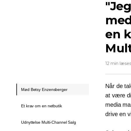
"Jeg
meda
en k
Mul
12 min læse
Når de ta
Mød Betsy Enzensberger
at være d
media mana
Et krav om en netbutik
drive en 
Udnyttelse Multi-Channel Salg