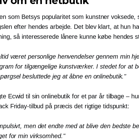
av om en netbutik
en som Betsys popularitet som kunstner voksede, 
slen efter hendes arbejde. Det blev klart, at hun h
sning, så interesserede lånere kunne købe hendes s
altid været personlige henvendelser gennem min h
agram for tilgængelige kunstværker. I stedet for at 
pørgsel besluttede jeg at åbne en onlinebutik."
te Ecwid til sin onlinebutik for et par år
tilbage – hu
ack Friday-tilbud på præcis det rigtige tidspunkt:
impulsivt, men det endte med at blive den bedste be
get for min virksomhed."