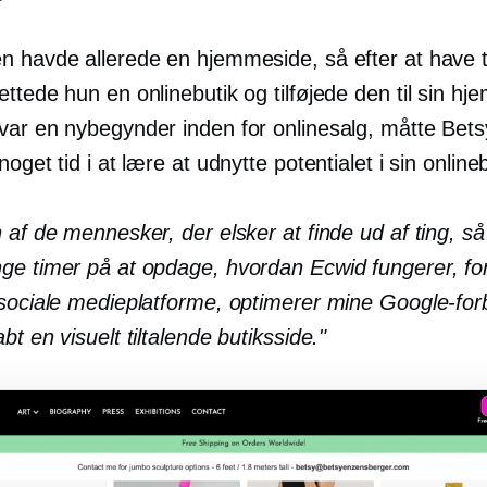
n havde allerede en hjemmeside, så efter at have ti
ttede hun en onlinebutik og tilføjede den til sin h
var en nybegynder inden for onlinesalg, måtte Bets
noget tid i at lære at udnytte potentialet i sin onlineb
 af ​​de mennesker, der elsker at finde ud af ting, så
ge timer på at opdage, hvordan Ecwid fungerer, fo
 sociale medieplatforme, optimerer mine Google-for
bt en visuelt tiltalende butiksside."