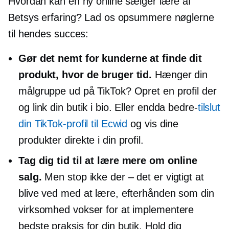
Hvordan kan en ny online sælger lære af
Betsys erfaring? Lad os opsummere nøglerne
til hendes succes:
Gør det nemt for kunderne at finde dit
produkt, hvor de bruger tid.
Hænger din
målgruppe ud på TikTok? Opret en profil der
og link din butik i bio. Eller endda
bedre-
tilslut
din TikTok-profil til Ecwid
og vis dine
produkter direkte i din profil.
Tag dig tid til at lære mere om online
salg.
Men stop ikke
der – det er
vigtigt at
blive ved med at lære, efterhånden som din
virksomhed vokser for at implementere
bedste praksis for din butik. Hold dig