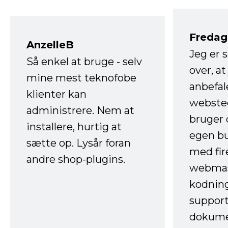
Fredag 
AnzelleB
Jeg er 
Så enkel at bruge - selv
over, at
mine mest teknofobe
anbefal
klienter kan
websted
administrere. Nem at
bruger 
installere, hurtig at
egen b
sætte op. Lysår foran
med fir
andre shop-plugins.
webmas
kodnin
support
dokume