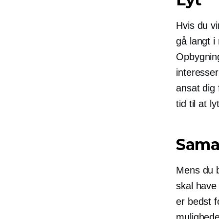
Hvis du vi
gå langt i
Opbygning 
interesse
ansat dig 
tid til at 
Sama
Mens du b
skal have 
er bedst 
muligheder