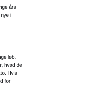
nge års
 nye i
nge løb.
er, hvad de
to. Hvis
d for