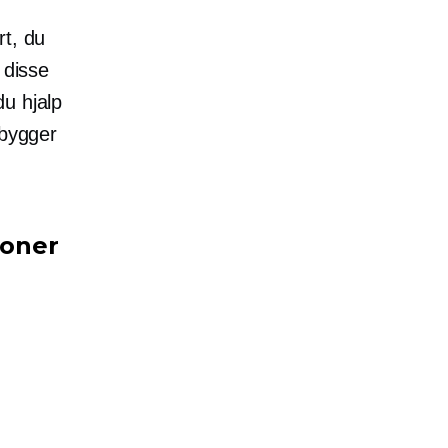
rt, du
 disse
u hjalp
pbygger
ioner