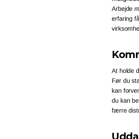
Arbejde
m
erfaring f
virksomh
Komm
At holde d
Før du sta
kan forven
du kan be
færre dist
Udda