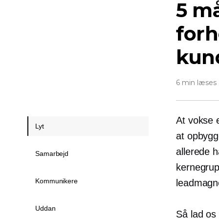
5 m
forh
kun
6 min læses
At vokse e
Lyt
at opbygg
allerede 
Samarbejd
kernegrupp
Kommunikere
leadmagnet
Uddan
Så lad os 