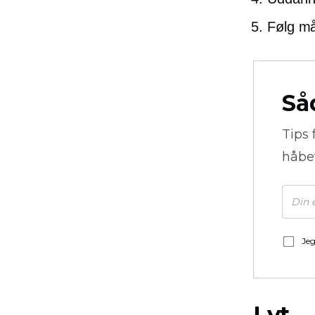
Følg må
Så
Tips 
håbe
Jeg
Lyt