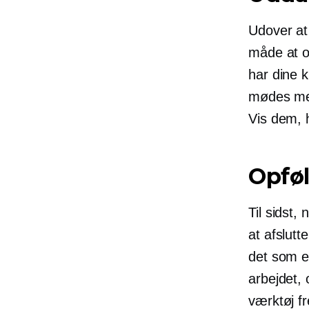
Udover at 
måde at o
har dine k
mødes med
Vis dem, 
Opfø
Til sidst,
at afslut
det som e
arbejdet, 
værktøj f