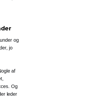
nder
 kunder og
er, jo
ogle af
t,
cces. Og
der leder