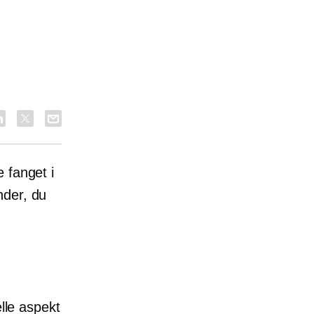
 fanget i
nder, du
elle aspekt