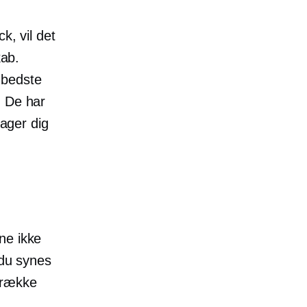
k, vil det
kab.
s bedste
. De har
tager dig
ne ikke
 du synes
 række