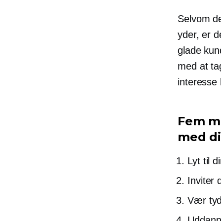
Selvom de
yder, er d
glade kun
med at tag
interesse 
Fem må
med di
Lyt til 
Inviter
Vær tyd
Uddanne