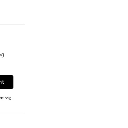
og
nt
lde mig.