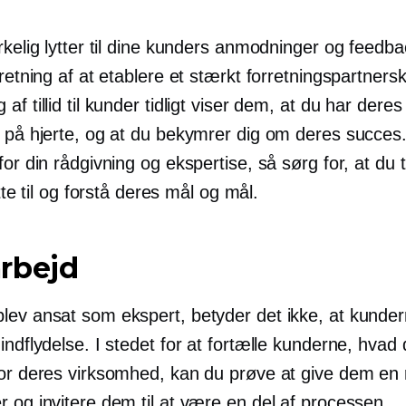
rkelig lytter til dine kunders anmodninger og feedbac
 retning af at etablere et stærkt forretningspartners
af tillid til kunder tidligt viser dem, at du har dere
r på hjerte, og at du bekymrer dig om deres succes
for din rådgivning og ekspertise, så sørg for, at du 
lytte til og forstå deres mål og mål.
rbejd
lev ansat som ekspert, betyder det ikke, at kunder
indflydelse. I stedet for at fortælle kunderne, hvad
for deres virksomhed, kan du prøve at give dem en
 og invitere dem til at være en del af processen.