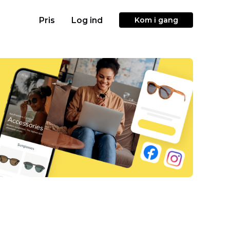
Pris
Log ind
Kom i gang