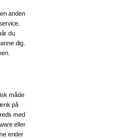
r en anden
service,
når du
danne dig.
hen.
stisk måde
Tænk på
lfreds med
ware eller
ne ender