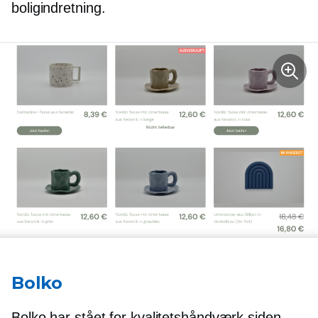
boligindretning.
Bolko
Bolko har stået for kvalitetshåndværk siden