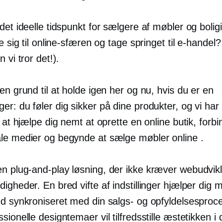
det ideelle tidspunkt for sælgere af møbler og bolig
de sig til online-sfæren og tage springet til e-hande
 vi tror det!).
en grund til at holde igen her og nu, hvis du er en
r: du føler dig sikker på dine produkter, og vi har 
l at hjælpe dig nemt at oprette en online butik, forb
le medier og begynde at sælge møbler online .
 en
plug-and-play
løsning, der ikke kræver webudvikli
igheder. En bred vifte af indstillinger hjælper dig 
ed synkroniseret med din salgs- og opfyldelsesproc
sionelle designtemaer vil tilfredsstille æstetikken i 