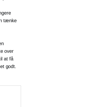
ngere
an tænke
en
te over
l at få
et godt.