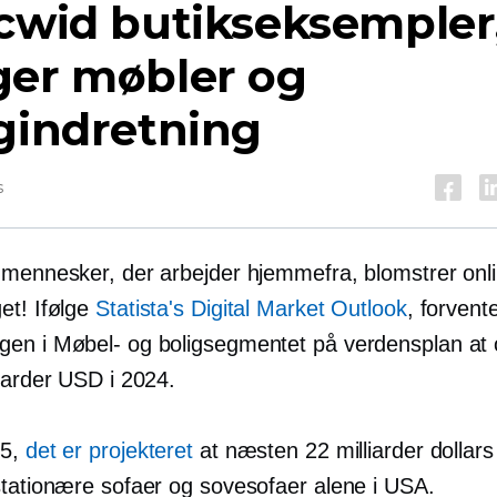
cwid butikseksempler
ger møbler og
gindretning
s
 mennesker, der arbejder hjemmefra, blomstrer onl
et! Ifølge
Statista's Digital Market Outlook
, forvent
en i Møbel- og boligsegmentet på verdensplan at 
iarder USD i 2024.
25,
det er projekteret
at næsten 22 milliarder dollars v
stationære sofaer og sovesofaer alene i USA.