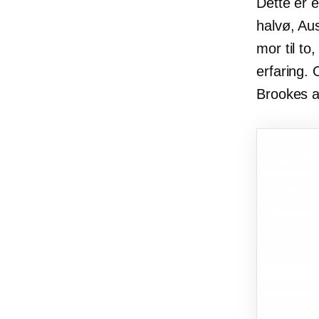
Dette er 
halvø, Aus
mor til to
erfaring. 
Brookes a