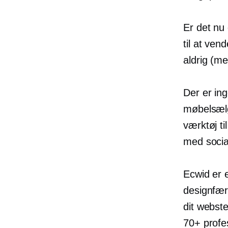
Er det nu 
til at ven
aldrig (men
Der er ing
møbelsælge
værktøj ti
med socia
Ecwid er
designfærd
dit webst
70+ profes