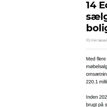
14 E
sæl
boli
10 min læse
Med flere
møbelsalg
omsætning
220.1 mill
Inden 20
brugt på 