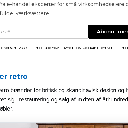
fra
e-handel
eksperter for små virksomhedsejere 
fulde iværksættere.
Abonneme
 giver samtykke til at modtage Ecwid nyhedsbrev. Jeg kan til enhver tid afme
ær retro
etro brænder for britisk og skandinavisk design og 
ret sig i restaurering og salg af
midten af ​​århundre
øbler.