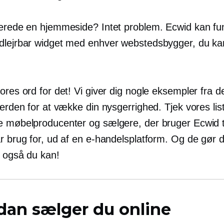
lerede en hjemmeside? Intet problem. Ecwid kan fu
dlejrbar widget med enhver webstedsbygger, du k
ores ord for det! Vi giver dig nogle eksempler fra d
verden for at vække din nysgerrighed. Tjek vores lis
e møbelproducenter og sælgere, der bruger Ecwid ti
r brug for, ud af en e-handelsplatform. Og de gør d
i også du kan!
dan sælger du online