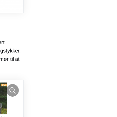
ert
gstykker,
ør til at