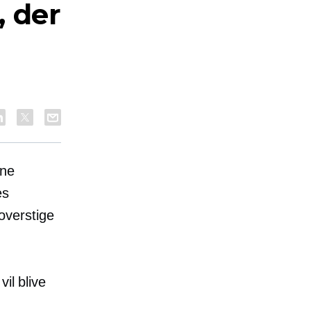
, der
ine
es
overstige
il blive