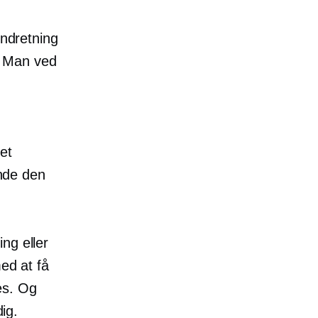
indretning
l? Man ved
et
inde den
ng eller
med at få
es. Og
dig.