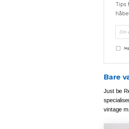
Tips 
håbe
Jeg
Bare v
Just be R
specialise
vintage m