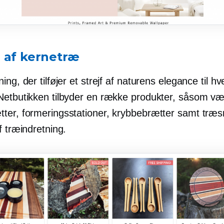
 af kernetræ
ing, der tilføjer et strejf af naturens elegance til hv
Netbutikken tilbyder en række produkter, såsom væ
ter, formeringsstationer, krybbebrætter samt træsm
f træindretning.