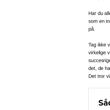
Har du al
som en in
på.
Tag ikke v
virkelige 
succesrig
det, de ha
Det tror v
Så