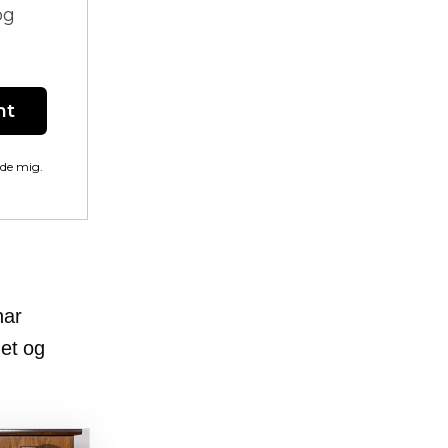
og
nt
lde mig.
har
det
og