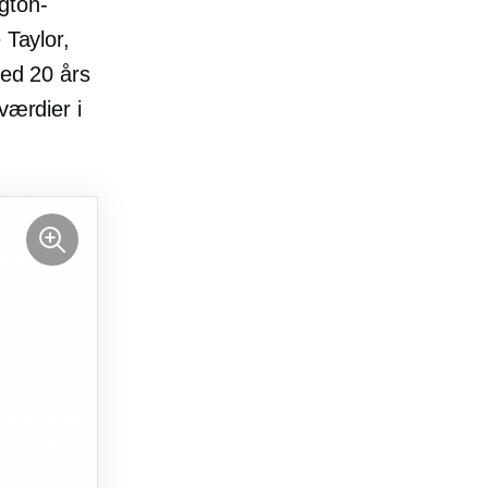
gton-
 Taylor,
med 20 års
værdier i