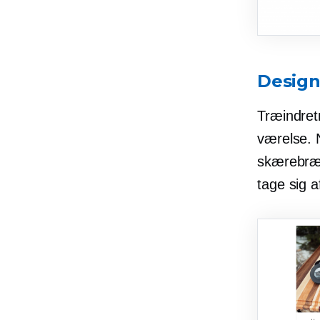
Design
Træindretn
værelse. 
skærebræt
tage sig a