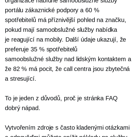
organizace nabídne
samoobslužné služby
portálu zákaznické podpory a 60 %
spotřebitelů má příznivější pohled na značku,
pokud mají
samoobslužné služby
nabídka
je
reagující na mobily.
Další údaje ukazují, že
preferuje 35 % spotřebitelů
samoobslužné služby
nad lidským kontaktem a
že 82 % má pocit, že call centra jsou zbytečná
a stresující.
To je jeden z důvodů, proč je stránka FAQ
dobrý nápad.
Vytvořením zdroje s často kladenými otázkami