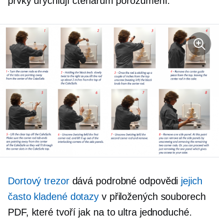
prvky urychlují čtenářům porozumění.
Dortový trezor
dává podrobné odpovědi
jejich
často kladené dotazy
v přiložených souborech
PDF, které tvoří
jak na to
ultra jednoduché.