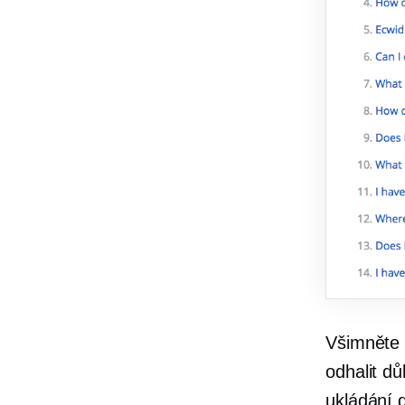
Všimněte s
odhalit
dů
ukládání 