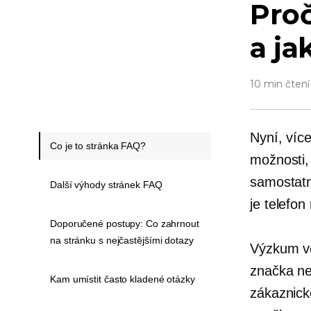
Pro
a jak
10 min čtení
Nyní, víc
Co je to stránka FAQ?
možnosti,
samostatn
Další výhody stránek FAQ
je telefon
Doporučené postupy: Co zahrnout
na stránku s nejčastějšími dotazy
Výzkum ve
značka n
Kam umístit často kladené otázky
zákaznick