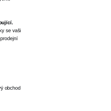
ující.
ky se vaši
 prodejní
ový obchod