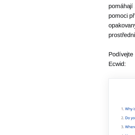
pomáhají 
pomoci př
opakovaný
prostředn
Podívejte 
Ecwid: