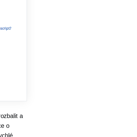
ozbalit a
ce o
ychlé