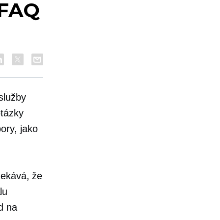
 FAQ
služby
otázky
ory, jako
čekává, že
lu
d na