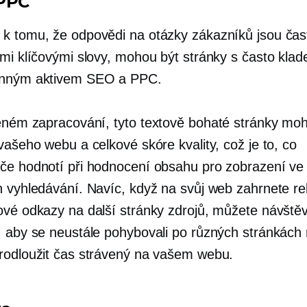
PPC
k tomu, že odpovědi na otázky zákazníků jsou čas
ími klíčovými slovy, mohou být stránky s často kla
enným aktivem SEO a PPC.
zeném zapracování, tyto
textově bohaté
stránky moh
vašeho webu a celkové skóre kvality, což je to, co
če hodnotí při hodnocení obsahu pro zobrazení ve
h vyhledávání. Navíc, když na svůj web zahrnete re
ové odkazy na další stránky zdrojů, můžete návště
, aby se neustále pohybovali po různých stránkác
rodloužit čas strávený na vašem webu.