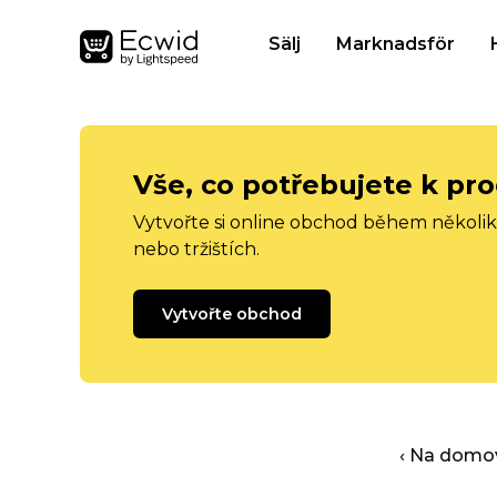
Sälj
Marknadsför
Vše, co potřebujete k pro
Vytvořte si online obchod během několika
nebo tržištích.
Vytvořte obchod
‹ Na domo