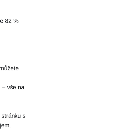
že 82 %
 můžete
 – vše
na
 stránku s
ojem.