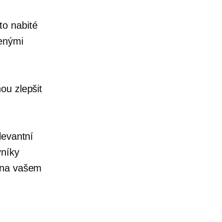
to nabité
denými
ou zlepšit
levantní
vníky
h na vašem