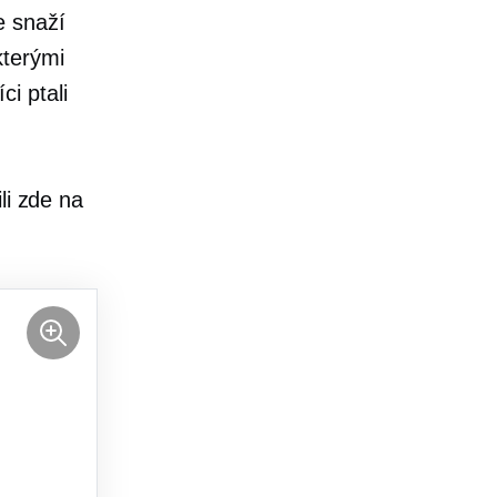
e snaží
kterými
i ptali
li zde na