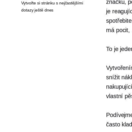
značku, 
Vytvořte si stránku s nejčastějšími
dotazy ještě dnes
je
reagují
spotřebit
má pocit, 
To je jed
Vytvoření
snížit ná
nakupující
vlastní pě
Podívejme
často kla