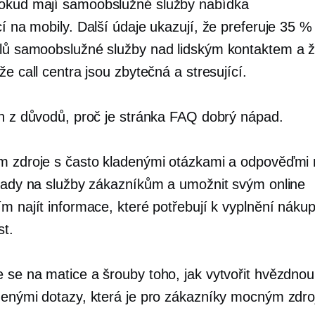
pokud mají
samoobslužné služby
nabídka
cí na mobily.
Další údaje ukazují, že preferuje 35 %
elů
samoobslužné služby
nad lidským kontaktem a 
že call centra jsou zbytečná a stresující.
en z důvodů, proč je stránka FAQ dobrý nápad.
m zdroje s často kladenými otázkami a odpověďmi
klady na služby zákazníkům a umožnit svým online
m najít informace, které potřebují k vyplnění
nákup
st.
 se na matice a šrouby toho, jak vytvořit hvězdnou
denými dotazy, která je pro zákazníky mocným zdr