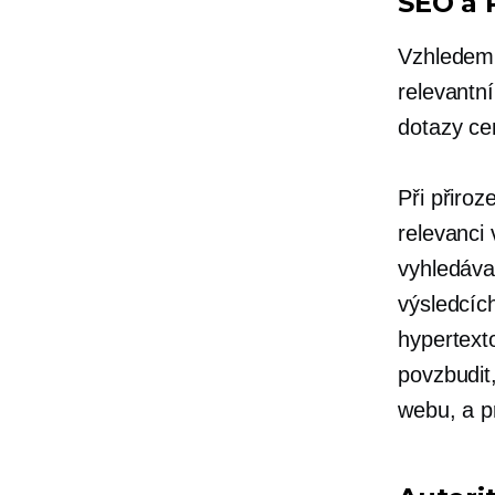
SEO a 
Vzhledem 
relevantn
dotazy c
Při přiro
relevanci 
vyhledáva
výsledcíc
hypertext
povzbudit
webu, a p