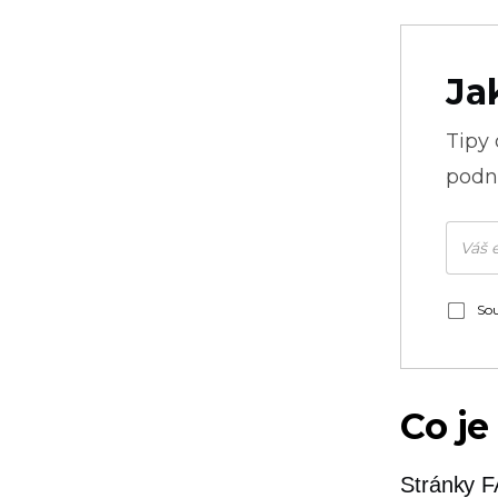
Ja
Tipy
podni
Sou
Co je
Stránky F