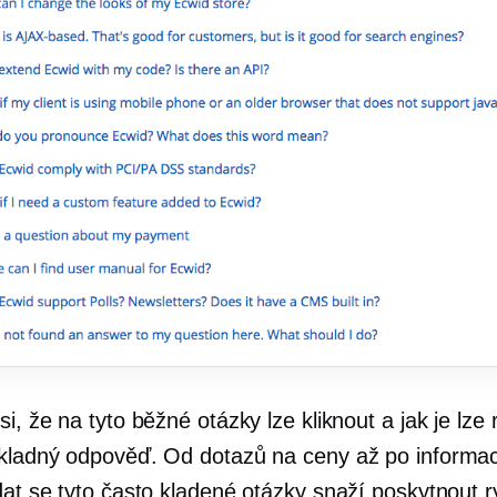
i, že na tyto běžné otázky lze kliknout a jak je lze r
kladný
odpověď. Od dotazů na ceny až po informa
dat se tyto často kladené otázky snaží poskytnout r