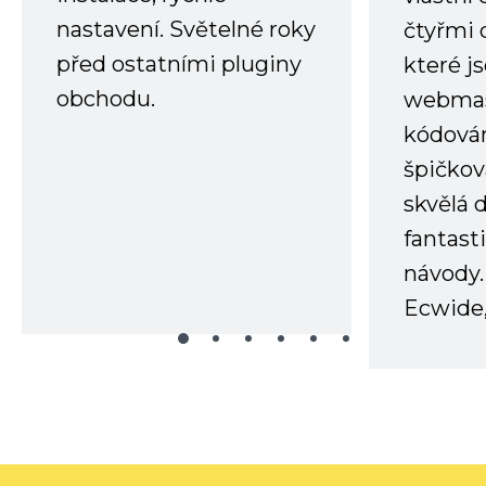
nastavení. Světelné roky
čtyřmi 
před ostatními pluginy
které j
obchodu.
webmas
kódování
špičkov
skvělá
fantast
návody.
Ecwide,