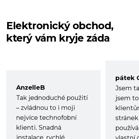
Elektronický obchod,
který vám kryje záda
pátek 
AnzelleB
Jsem ta
Tak jednoduché použití
jsem to
– zvládnou to i moji
klient
nejvíce technofobní
stránek 
klienti. Snadná
používá
instalace, rychlé
vlastní