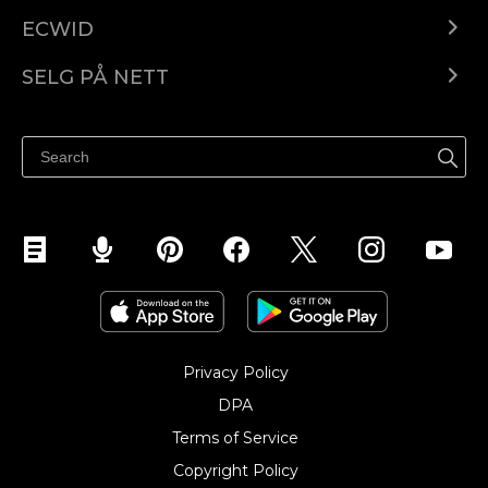
ECWID
Ecwid.com
SELG PÅ NETT
Pris
Selg hvor som helst
Hjelpesenter
Selg på Facebook
Selg på Instagram
Privacy Policy
DPA
Terms of Service
Copyright Policy‎