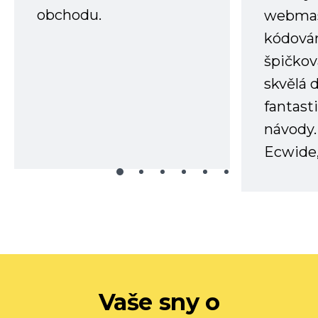
obchodu.
webmas
kódování
špičkov
skvělá
fantast
návody.
Ecwide,
Vaše sny o