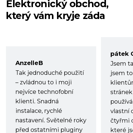
Elektronický obchod,
který vám kryje záda
pátek 
AnzelleB
Jsem ta
Tak jednoduché použití
jsem to
– zvládnou to i moji
klient
nejvíce technofobní
stránek 
klienti. Snadná
používá
instalace, rychlé
vlastní
nastavení. Světelné roky
čtyřmi 
před ostatními pluginy
které j