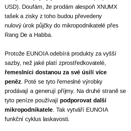
USD). Doufám, že prodám alespoň XNUMX
tašek a zisky z toho budou převedeny
nulový úrok
půjčky do
mikropodnikatelé
přes
Rang De a Habba.
Protože EUNOIA odebírá produkty za vyšší
sazby, než jaké platí zprostředkovatelé,
řemeslníci dostanou za své úsilí více
peněz
. Poté se tyto řemeslné výrobky
prodávají a generují příjmy. Na druhé straně se
tyto peníze používají
podporovat další
mikropodnikatele
. Tak vytváří EUNOIA
funkční cyklus laskavosti.