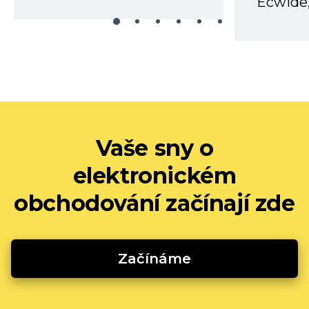
Ecwide,
Vaše sny o
elektronickém
obchodování začínají zde
Začínáme