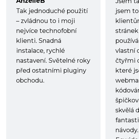
AnzelleB
Jsem ta
Tak jednoduché použití
jsem to
– zvládnou to i moji
klient
nejvíce technofobní
stránek 
klienti. Snadná
používá
instalace, rychlé
vlastní
nastavení. Světelné roky
čtyřmi 
před ostatními pluginy
které j
obchodu.
webmas
kódování
špičkov
skvělá
fantast
návody.