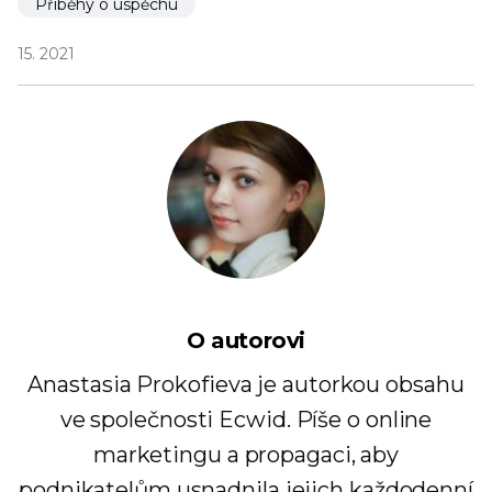
Příběhy o úspěchu
15. 2021
O autorovi
Anastasia Prokofieva je autorkou obsahu
ve společnosti Ecwid. Píše o online
marketingu a propagaci, aby
podnikatelům usnadnila jejich každodenní