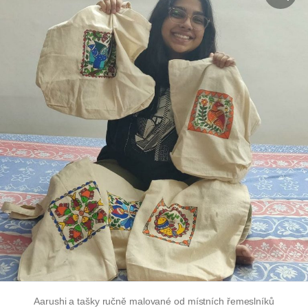
Aarushi a tašky
ručně malované
od místních řemeslníků