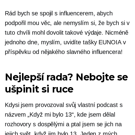
Rád bych se spojil s influencerem, abych
podpořil mou věc, ale nemyslím si, že bych si v
tuto chvíli mohl dovolit takové výdaje. Nicméně
jednoho dne, myslím, uvidíte tašky EUNOIA v
příspěvku od nějakého slavného influencera!
Nejlepší rada? Nebojte se
ušpinit si ruce
Kdysi jsem provozoval svůj vlastní podcast s
názvem „Když mi bylo 13“, kde jsem dělal
rozhovory s dospělými a ptal jsem se jich na
jejich svět, když jim bylo 13. Jeden z mých