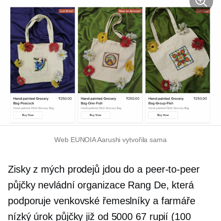
Web EUNOIA Aarushi vytvořila sama
Zisky z mých prodejů jdou do a
peer-to-peer
půjčky
nevládní
organizace Rang De, která
podporuje venkovské řemeslníky a farmáře
nízký úrok
půjčky již od 5000 67 rupií (100