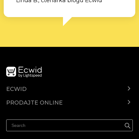
Linda B., čtenářka blogu Ecwid
ECWID
Centar za pomoć
PRODAJTE ONLINE
Prodaj na Instagramu