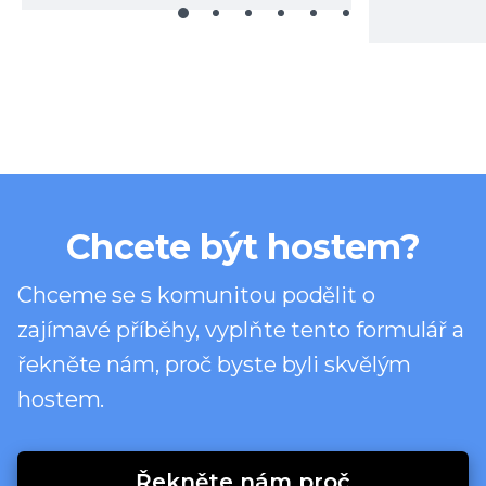
Chcete být hostem?
Chceme se s komunitou podělit o
zajímavé příběhy, vyplňte tento formulář a
řekněte nám, proč byste byli skvělým
hostem.
Řekněte nám proč