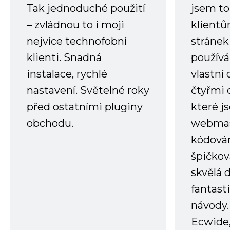
Tak jednoduché použití
jsem to
– zvládnou to i moji
klient
nejvíce technofobní
stránek 
klienti. Snadná
používá
instalace, rychlé
vlastní
nastavení. Světelné roky
čtyřmi 
před ostatními pluginy
které j
obchodu.
webmas
kódování
špičkov
skvělá
fantast
návody.
Ecwide,