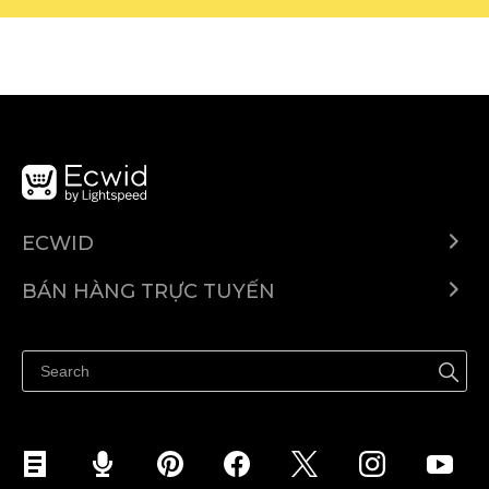
ECWID
Ecwid.com
BÁN HÀNG TRỰC TUYẾN
Trung tâm trợ giúp
Bán ở bất cứ đâu
Quảng bá ở bất cứ đâu
Kiểm soát mọi thứ