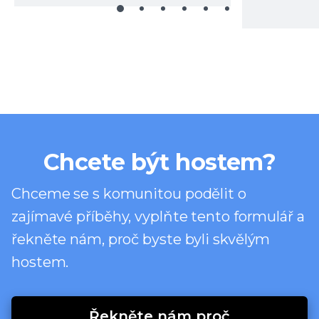
Chcete být hostem?
Chceme se s komunitou podělit o
zajímavé příběhy, vyplňte tento formulář a
řekněte nám, proč byste byli skvělým
hostem.
Řekněte nám proč