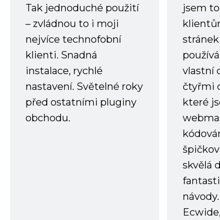
Tak jednoduché použití
jsem to
– zvládnou to i moji
klient
nejvíce technofobní
stránek 
klienti. Snadná
používá
instalace, rychlé
vlastní
nastavení. Světelné roky
čtyřmi 
před ostatními pluginy
které j
obchodu.
webmas
kódování
špičkov
skvělá
fantast
návody.
Ecwide,