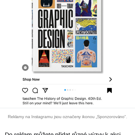
Reklamy na Instagramu jsou označeny ikonou „Sponzorováno“.
Do reklam můžete přidat různé výzvy k akci.