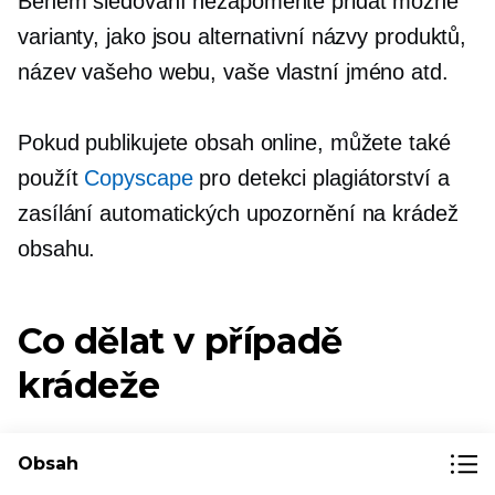
Během sledování nezapomeňte přidat možné
varianty, jako jsou alternativní názvy produktů,
název vašeho webu, vaše vlastní jméno atd.
Pokud publikujete obsah online, můžete také
použít
Copyscape
pro detekci plagiátorství a
zasílání automatických upozornění na krádež
obsahu.
Co dělat v případě
krádeže
I když přijmete všechna výše uvedená
Obsah
preventivní opatření, může se stát, že váš