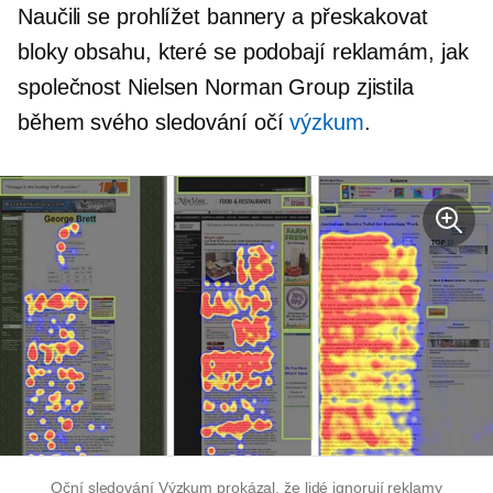
Naučili se prohlížet bannery a přeskakovat
bloky obsahu, které se podobají reklamám, jak
společnost Nielsen Norman Group zjistila
během svého
sledování očí
výzkum
.
Oční sledování
Výzkum prokázal, že lidé ignorují reklamy