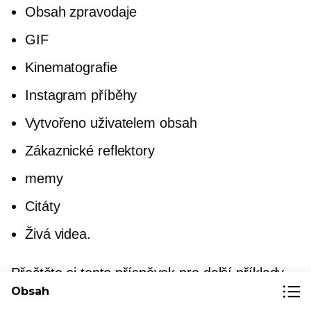
Obsah zpravodaje
GIF
Kinematografie
Instagram příběhy
Vytvořeno uživatelem
obsah
Zákaznické reflektory
memy
Citáty
Živá videa.
Přečtěte si tento příspěvek pro další příklady
Obsah
digitálního obsahu:
11 nápadů na digitální