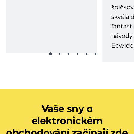
špičkov
skvělá
fantast
návody.
Ecwide,
Vaše sny o
elektronickém
obchodování začínají zde