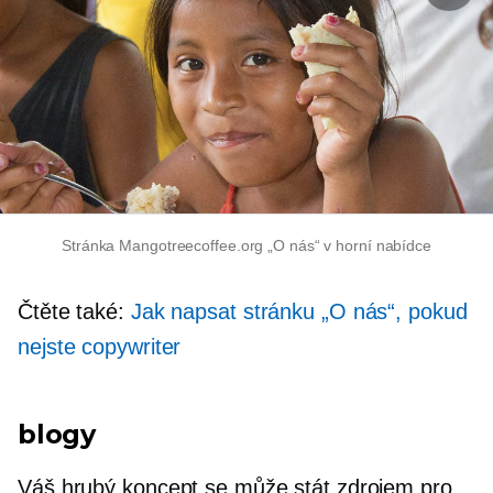
Stránka Mangotreecoffee.org „O nás“ v horní nabídce
Čtěte také:
Jak napsat stránku „O nás“, pokud
nejste copywriter
blogy
Váš hrubý koncept se může stát zdrojem pro