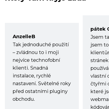
pátek 
AnzelleB
Jsem ta
Tak jednoduché použití
jsem to
– zvládnou to i moji
klient
nejvíce technofobní
stránek 
klienti. Snadná
používá
instalace, rychlé
vlastní
nastavení. Světelné roky
čtyřmi 
před ostatními pluginy
které j
obchodu.
webmas
kódování