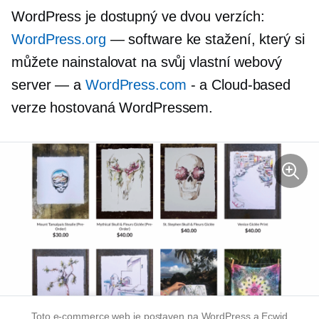
WordPress je dostupný ve dvou verzích:
WordPress.org
— software ke stažení, který si
můžete nainstalovat na svůj vlastní webový
server — a
WordPress.com
- a
Cloud-based
verze hostovaná WordPressem.
Toto
e-commerce
web je postaven na WordPress a Ecwid