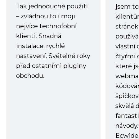
Tak jednoduché použití
jsem to
– zvládnou to i moji
klient
nejvíce technofobní
stránek 
klienti. Snadná
používá
instalace, rychlé
vlastní
nastavení. Světelné roky
čtyřmi 
před ostatními pluginy
které j
obchodu.
webmas
kódování
špičkov
skvělá
fantast
návody.
Ecwide,