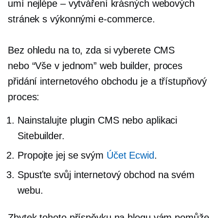
umí nejlépe – vytváření krásných webových
stránek s výkonnými
e-commerce.
Bez ohledu na to, zda si vyberete CMS
nebo
“Vše v jednom”
web builder, proces
přidání internetového obchodu je a
třístupňový
proces:
Nainstalujte plugin CMS nebo aplikaci
Sitebuilder.
Propojte jej se svým
Účet Ecwid
.
Spusťte svůj internetový obchod na svém
webu.
Zbytek tohoto příspěvku na blogu vám pomůže