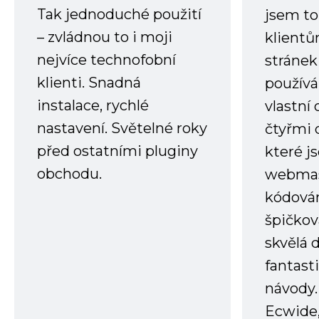
Tak jednoduché použití
jsem to
– zvládnou to i moji
klient
nejvíce technofobní
stránek 
klienti. Snadná
používá
instalace, rychlé
vlastní
nastavení. Světelné roky
čtyřmi 
před ostatními pluginy
které j
obchodu.
webmas
kódování
špičkov
skvělá
fantast
návody.
Ecwide,