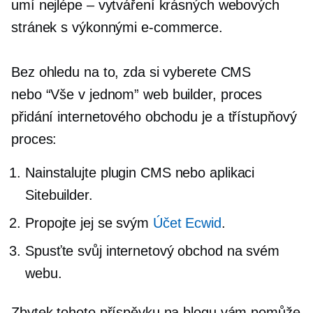
umí nejlépe – vytváření krásných webových
stránek s výkonnými
e-commerce.
Bez ohledu na to, zda si vyberete CMS
nebo
“Vše v jednom”
web builder, proces
přidání internetového obchodu je a
třístupňový
proces:
Nainstalujte plugin CMS nebo aplikaci
Sitebuilder.
Propojte jej se svým
Účet Ecwid
.
Spusťte svůj internetový obchod na svém
webu.
Zbytek tohoto příspěvku na blogu vám pomůže