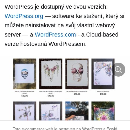
WordPress je dostupný ve dvou verzích:
WordPress.org
— software ke stažení, který si
můžete nainstalovat na svůj vlastní webový
server — a
WordPress.com
- a
Cloud-based
verze hostovaná WordPressem.
Toto
e-commerce
web je postaven na WordPress a Ecwid