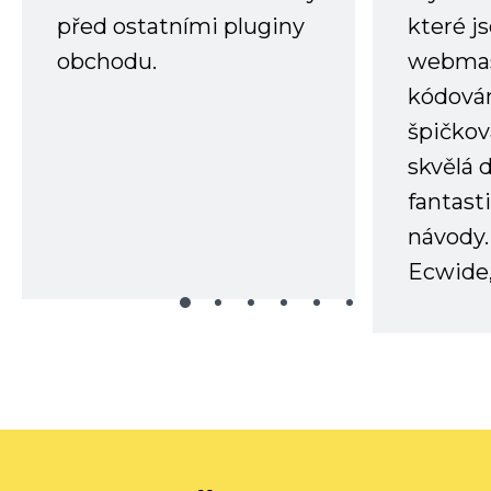
před ostatními pluginy
které j
obchodu.
webmas
kódování
špičkov
skvělá
fantast
návody.
Ecwide,