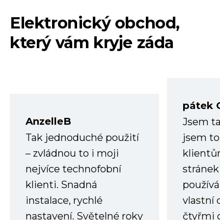
Elektronický obchod,
který vám kryje záda
pátek 
AnzelleB
Jsem ta
Tak jednoduché použití
jsem to
– zvládnou to i moji
klient
nejvíce technofobní
stránek 
klienti. Snadná
používá
instalace, rychlé
vlastní
nastavení. Světelné roky
čtyřmi 