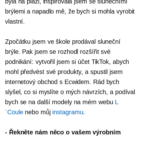
byla na pláži, inspirovala jsem se slunečními
brýlemi a napadlo mě, že bych si mohla vyrobit
vlastní.
Zpočátku jsem ve škole prodával sluneční
brýle. Pak jsem se rozhodl rozšířit své
podnikání: vytvořil jsem si účet TikTok, abych
mohl předvést své produkty, a spustil jsem
internetový obchod s Ecwidem. Rád bych
slyšel, co si myslíte o mých návrzích, a podíval
bych se na další modely na mém webu
L
´Coule
nebo můj
instagramu
.
-
Řekněte nám něco o vašem výrobním