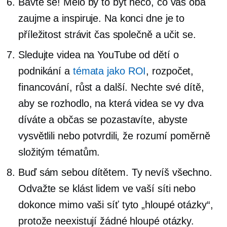
Bavte se! Mělo by to být něco, co vás oba
zaujme a inspiruje. Na konci dne je to
příležitost strávit čas společně a učit se.
Sledujte videa na YouTube od dětí o
podnikání a
témata jako ROI
, rozpočet,
financování, růst a další. Nechte své dítě,
aby se rozhodlo, na která videa se vy dva
díváte a občas se pozastavíte, abyste
vysvětlili nebo potvrdili, že rozumí poměrně
složitým tématům.
Buď sám sebou dítětem. Ty nevíš všechno.
Odvažte se klást lidem ve vaší síti nebo
dokonce mimo vaši síť tyto „hloupé otázky“,
protože neexistují žádné hloupé otázky.