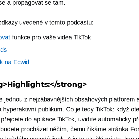
 se a propagovat se tam.
odkazy uvedené v tomto podcastu:
ovat
funkce pro vaše videa TikTok
Ads
k na Ecwid
g>Highlights:</strong>
je jednou z nejzábavnějších obsahových platforem 
a
hyperaktivní
publikum. Co je tedy TikTok: když ot
, přejdete do aplikace TikTok, uvidíte automaticky 
 budete procházet něčím, čemu říkáme stránka For
ro každého vypadá jinak. A je to skvělé místo, kde