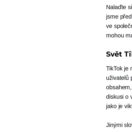
Nalaďte s
jsme před
ve společn
mohou mal
Svět T
TikTok je
uživatelů
obsahem, 
diskusi o 
jako je v
Jinými sl