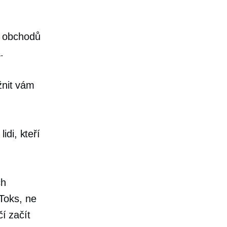
é obchodů
.
žnit vám
di, kteří
ch
Toks, ne
čí začít