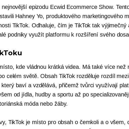
i nejnovější epizodu Ecwid Ecommerce Show. Tent
stavili Hahney Yo, produktového marketingového 
osti TikTok. Odhaluje, čím je TikTok tak výjimečný 
é podniky využít platformu k rozšíření svého dos
ikToku
 místo, kde vládnou krátká videa. Má také více než 
 po celém světě. Obsah TikTok rozděluje rozdíl mezi
který baví a vzdělává, přičemž tvůrci využívají pla
všem od jídla, hudby a sportu až po specializovaněj
iktoriánská móda nebo žáby.
ovy, TikTok je místo pro obsah o čemkoli a o všem, 