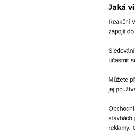
Jaká vi
Reakční v
zapojit do
Sledování
účastnit s
Můžete pře
jej použív
Obchodníc
stavbách
reklamy. C