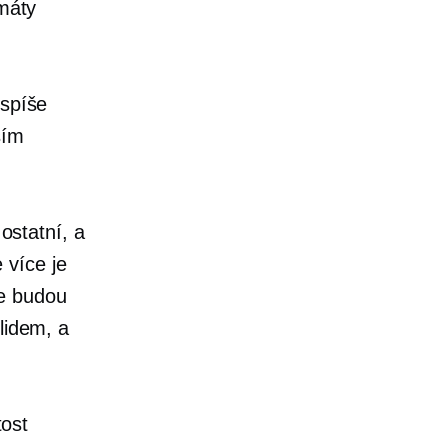
rmáty
 spíše
ším
 ostatní, a
 více je
 že budou
lidem, a
tost