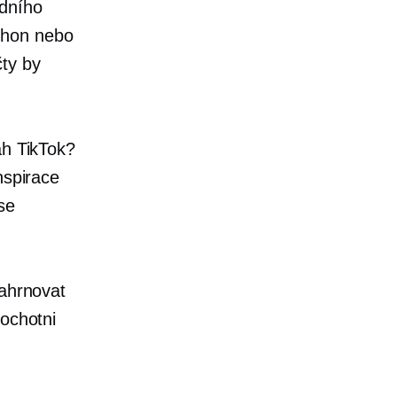
odního
shon nebo
čty by
ah TikTok?
nspirace
se
zahrnovat
 ochotni