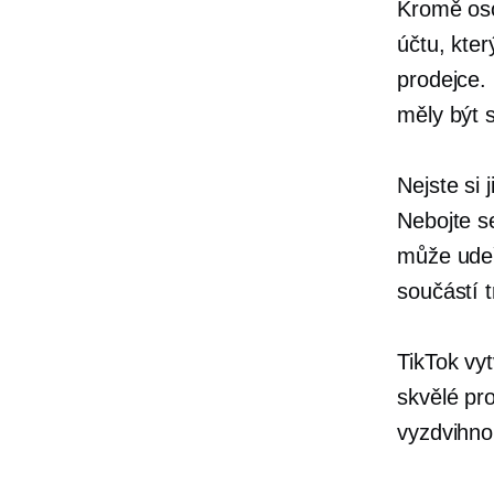
Kromě oso
účtu, kte
prodejce.
měly být 
Nejste si
Nebojte se
může udeř
součástí 
TikTok vy
skvělé pr
vyzdvihno