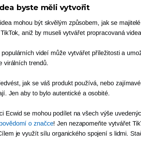
dea byste měli vytvořit
idea mohou být skvělým způsobem, jak se majitel
 TikTok, aniž by museli vytvářet propracovaná videa
 populárních videí může vytvářet příležitosti a umo
e virálních trendů.
dvést, jak se váš produkt používá, nebo zajímavé li
ají. Jen aby to bylo autentické a osobité.
i Ecwid se mohou podílet na všech výše uvedený
povědomí o značce
! Jen nezapomeňte vytvářet Tik
ílem je využít sílu organického spojení s lidmi. Sta