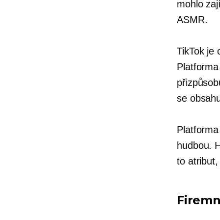
mohlo zají
ASMR.
TikTok je 
Platforma
přizpůsob
se obsahu
Platforma
hudbou. H
to atribut
Firemn