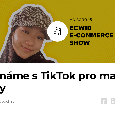
Poslouchat
ínáme s TikTok pro ma
y
slouchat