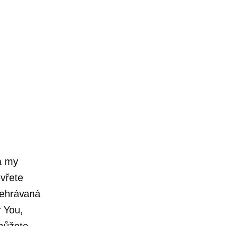
a my
evřete
přehrávaná
 You,
 můžete