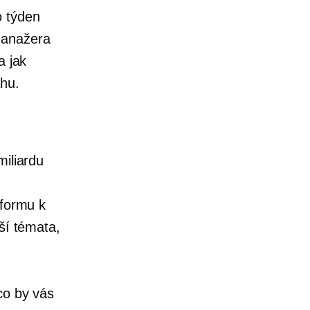
o týden
manažera
a jak
ahu.
miliardu
tformu k
ší témata,
co by vás