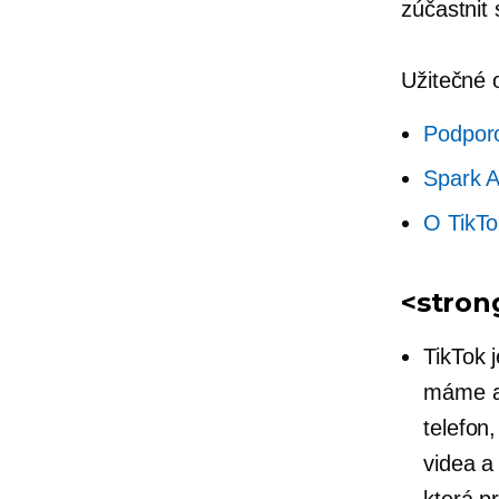
zúčastnit
Užitečné 
Podpor
Spark 
O TikTo
<stron
TikTok 
máme 
telefon
videa a
která p