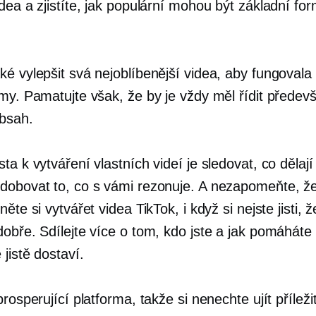
dea a zjistíte, jak populární mohou být základní fo
ké vylepšit svá nejoblíbenější videa, aby fungovala
amy. Pamatujte však, že by je vždy měl řídit předev
bsah.
ta k vytváření vlastních videí je sledovat, co dělají
dobovat to, co s vámi rezonuje. A nezapomeňte, že
něte si vytvářet videa TikTok, i když si nejste jisti,
obře. Sdílejte více o tom, kdo jste a jak pomáháte 
jistě dostaví.
prosperující platforma, takže si nenechte ujít příleži