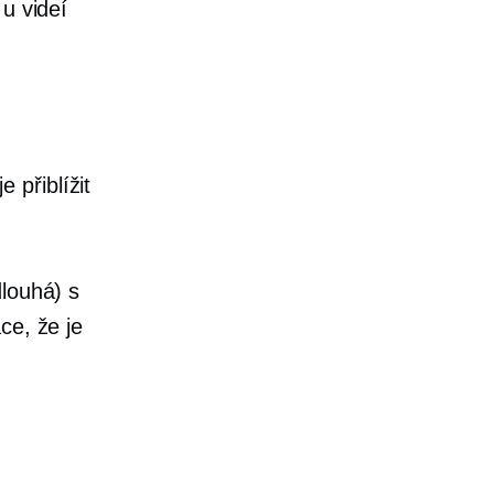
u videí
.
 přiblížit
dlouhá) s
ce, že je