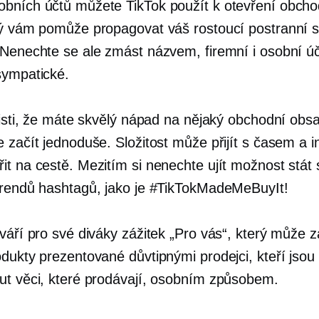
bních účtů můžete TikTok použít k otevření obch
rý vám pomůže propagovat váš rostoucí postranní 
 Nenechte se ale zmást názvem, firemní i osobní ú
sympatické.
 jisti, že máte skvělý nápad na nějaký obchodní obs
 začít jednoduše. Složitost může přijít s časem a i
it na cestě. Mezitím si nenechte ujít možnost stát 
trendů hashtagů, jako je #TikTokMadeMeBuyIt!
tváří pro své diváky zážitek „Pro vás“, který může 
odukty prezentované důvtipnými prodejci, kteří jsou
ut věci, které prodávají, osobním způsobem.