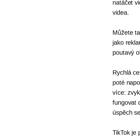
natáčet vi
videa.
Můžete ta
jako rekl
poutavý o
Rychlá ces
poté napo
více: zvyk
fungovat d
úspěch se 
TikTok je 