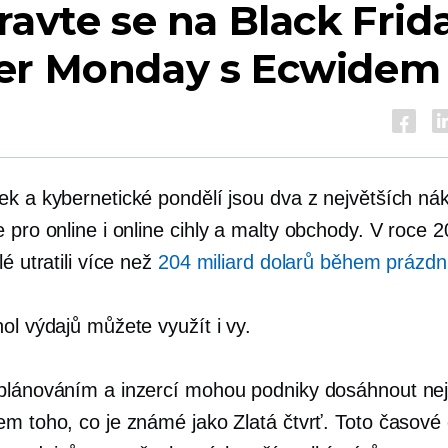
ravte se na Black Frid
er ​​Monday s Ecwidem
ek a kybernetické pondělí jsou dva z největších ná
 pro online i online
cihly a malty
obchody. V roce 2
lé utratili více než
204 miliard dolarů během prázdn
ol výdajů můžete využít i vy.
plánováním a inzercí mohou podniky dosáhnout ne
em toho, co je známé jako Zlatá čtvrť. Toto časové