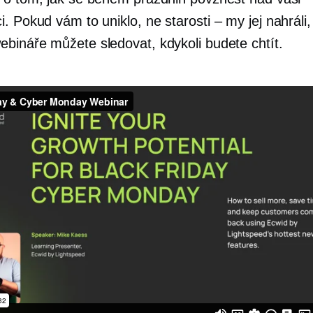
i. Pokud vám to uniklo, ne
starosti – my
jej nahráli
bináře můžete sledovat, kdykoli budete chtít.
erný pátek a Cyber ​​Monday
od
Ecwid od Lightspe
.