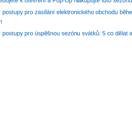
ebujete k otevření a
Pop-Up
Nakupujte tuto sezónu
í postupy pro zasílání elektronického obchodu běh
n
í postupy pro úspěšnou sezónu svátků: 5 co dělat 