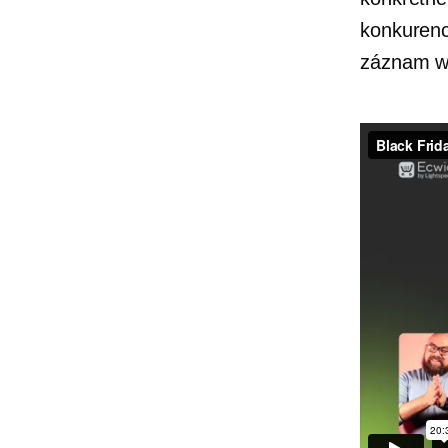
konkurenc
záznam we
Webinář Č
on
Vimeo