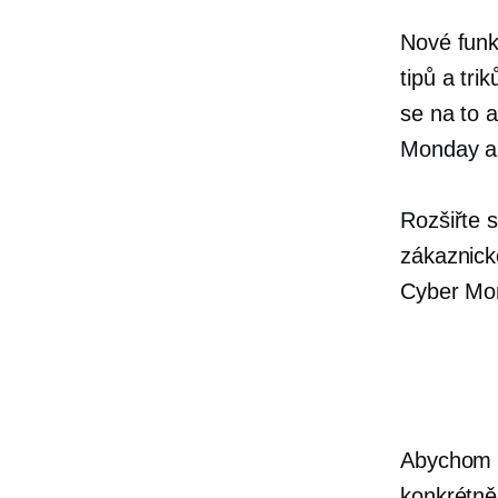
Nové funk
tipů a tri
se na to a
Monday a 
Rozšiřte s
zákaznick
Cyber ​​M
Abychom v
konkrétně