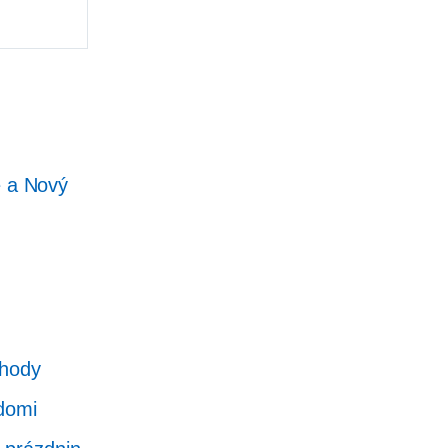
 a Nový
chody
ědomi