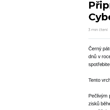
Přip
Cyb
3 min čtení
Černý pát
dnů v roce
spotřebite
Tento vrch
Pečlivým 
zisků běh