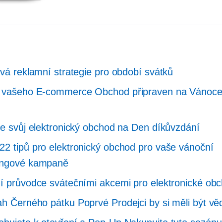
ivá reklamní strategie pro období svátků
í vašeho
E-commerce
Obchod připraven na Vánoce
te svůj elektronický obchod na Den díkůvzdání
2 tipů pro elektronický obchod pro vaše vánoční
ingové kampaně
í průvodce svátečními akcemi pro elektronické ob
rah Černého pátku
Poprvé
Prodejci by si měli být v