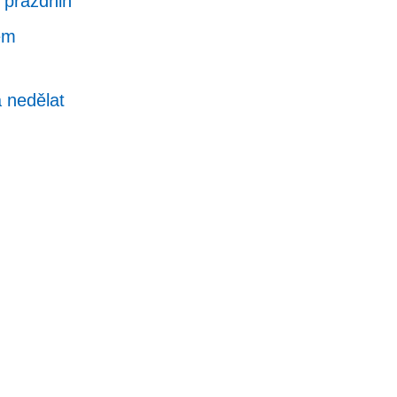
 prázdnin
em
a nedělat