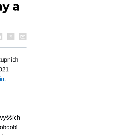
ay a
kupních
021
in
.
jvyšších
 období