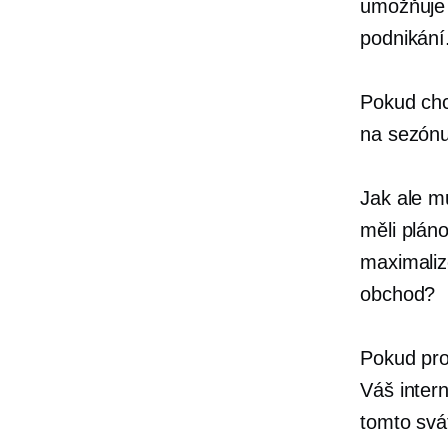
umožňuje 
podnikání
Pokud chce
na sezónu
Jak ale m
měli plán
maximaliz
obchod?
Pokud prod
Váš inter
tomto svá