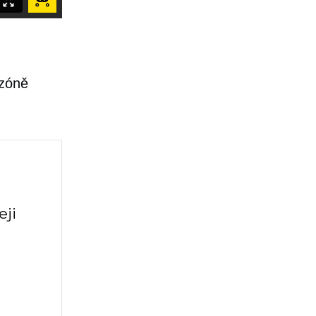
ezóně
eji