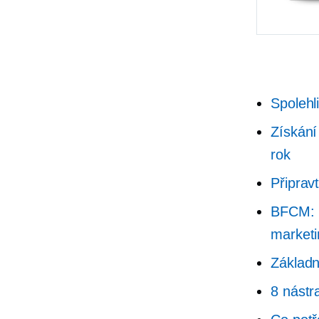
Spolehl
Získán
rok
Připrav
BFCM: 2
market
Základn
8 nást