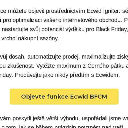
ce můžete objevit prostřednictvím Ecwid Igniter: sé
ků pro optimalizaci vašeho internetového obchodu. P
 nastartujte svůj potenciál výdělku pro Black Friday, 
vrchol nákupní sezóny.
vůj dosah, automatizujte prodej, maximalizujte zisk
ou zkušenost. Vytěžte maximum z Černého pátku a
onday. Prodávejte jako nikdy předtím s Ecwidem.
Objevte funkce Ecwid BFCM
ám poskytli ještě větší výhodu, uspořádali jsme w
 o tom, jak se během prázdnin povznést nad vaši