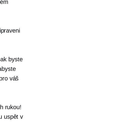
svém
ipraveni
Jak byste
abyste
pro váš
ch rukou!
u uspět v