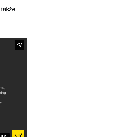
, takže
ed