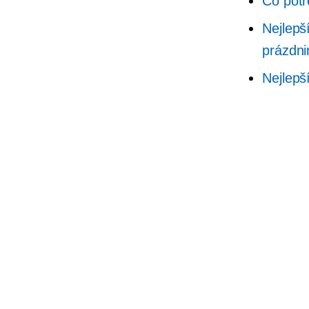
Co potř
Nejlepš
prázdni
Nejlepš