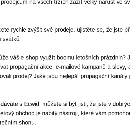
prodejcům na všech trzích zažít velký nárůst ve 
.
te rychle zvýšit své prodeje, ujistěte se, že jste př
 svátků.
ůže váš e-shop využít boomu letošních prázdnin? 
ovat propagační akce, e-mailové kampaně a slevy, 
ovali prodej? Jaké jsou nejlepší propagační kanály 
áváte s Ecwid, můžete si být jisti, že jste v dobrý
netový obchod je nabitý nástroji, které vám pomoho
tečním shonu.