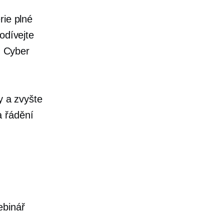
rie plné
odívejte
Cyber ​​
y a zvyšte
 řádění
ebinář