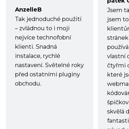
pátek 
AnzelleB
Jsem ta
Tak jednoduché použití
jsem to
– zvládnou to i moji
klient
nejvíce technofobní
stránek 
klienti. Snadná
používá
instalace, rychlé
vlastní
nastavení. Světelné roky
čtyřmi 
před ostatními pluginy
které j
obchodu.
webmas
kódování
špičkov
skvělá
fantast