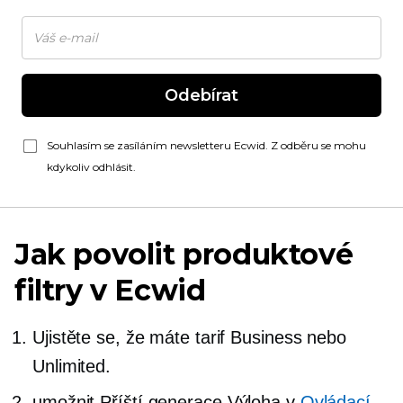
Odebírat
Souhlasím se zasíláním newsletteru Ecwid. Z odběru se mohu
kdykoliv odhlásit.
Jak povolit produktové
filtry v Ecwid
Ujistěte se, že máte tarif Business nebo
Unlimited.
umožnit
Příští generace
Výloha v
Ovládací