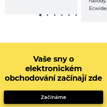
návody.
Ecwide,
Vaše sny o
elektronickém
obchodování začínají zde
Začínáme