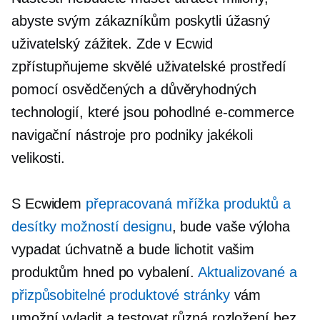
abyste svým zákazníkům poskytli úžasný
uživatelský zážitek. Zde v Ecwid
zpřístupňujeme skvělé uživatelské prostředí
pomocí osvědčených a důvěryhodných
technologií, které jsou pohodlné
e-commerce
navigační nástroje pro podniky jakékoli
velikosti.
S Ecwidem
přepracovaná mřížka produktů a
desítky možností designu
, bude vaše výloha
vypadat úchvatně a bude lichotit vašim
produktům hned po vybalení.
Aktualizované a
přizpůsobitelné produktové stránky
vám
umožní vyladit a testovat různá rozložení bez