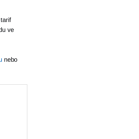
tarif
du ve
u
nebo