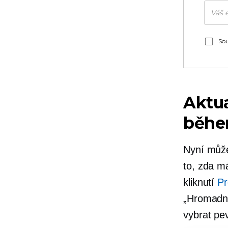
Sou
Aktua
běhe
Nyní může
to, zda m
kliknutí
Pr
„Hromadná
vybrat pe