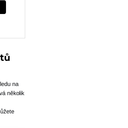
ktů
ledu na
vá několik
můžete