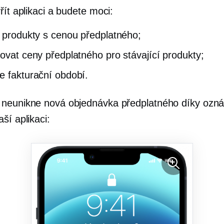
řít aplikaci a budete moci:
e produkty s cenou předplatného;
zovat ceny předplatného pro stávající produkty;
e fakturační období.
 neunikne nová objednávka předplatného díky oz
ší aplikaci: