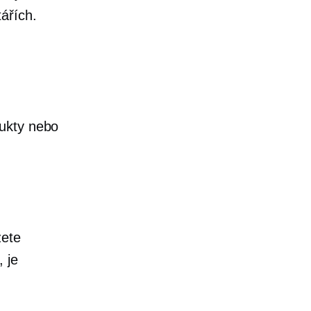
ářích.
ukty nebo
žete
 je