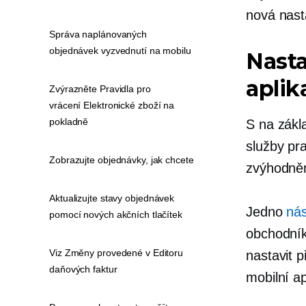
nová nast
Správa naplánovaných
objednávek vyzvednutí na mobilu
Nasta
aplik
Zvýrazněte Pravidla pro
vrácení Elektronické zboží na
pokladně
S
na zákl
služby pr
Zobrazujte objednávky, jak chcete
zvýhodně
Aktualizujte stavy objednávek
Jedno
nás
pomocí nových akčních tlačítek
obchodník
Viz Změny provedené v Editoru
nastavit p
daňových faktur
mobilní ap