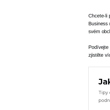
Chcete-li 
Business 
svém obc
Podívejte 
zjistěte v
Ja
Tipy
podni