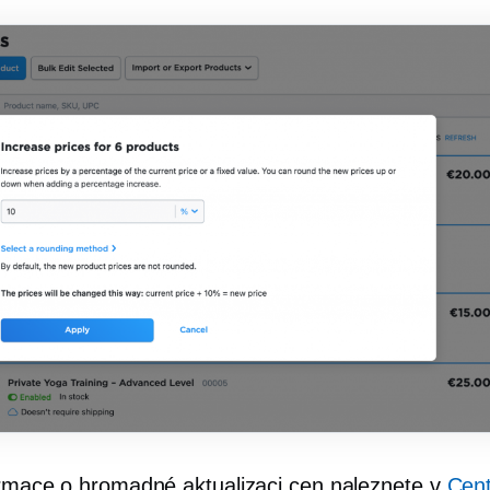
ormace o hromadné aktualizaci cen naleznete v
Cen