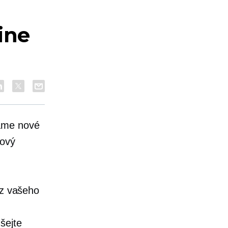
ine
váme nové
nový
oz vašeho
šejte