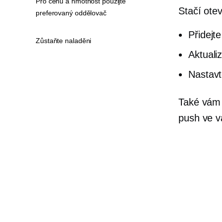
Pro cenu a hmotnost použijte
Stačí otev
preferovaný oddělovač
Přidejt
Zůstaňte naladěni
Aktuali
Nastavt
Také vám
push ve va