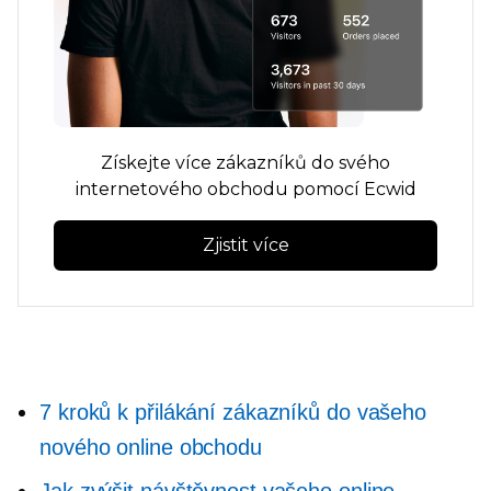
Získejte více zákazníků do svého
internetového obchodu pomocí Ecwid
Zjistit více
7 kroků k přilákání zákazníků do vašeho
nového online obchodu