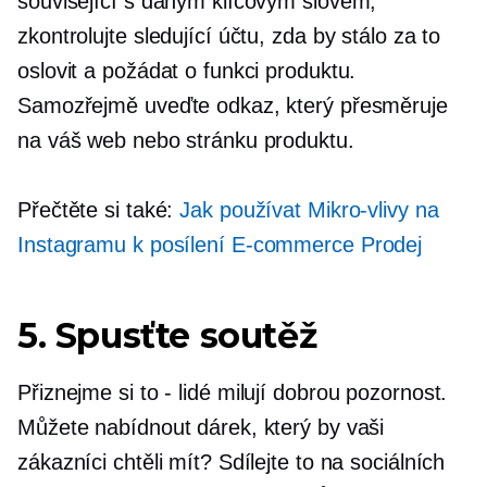
související s daným klíčovým slovem;
zkontrolujte sledující účtu, zda by stálo za to
oslovit a požádat o funkci produktu.
Samozřejmě uveďte odkaz, který přesměruje
na váš web nebo stránku produktu.
Přečtěte si také:
Jak používat
Mikro-vlivy
na
Instagramu k posílení
E-commerce
Prodej
5. Spusťte soutěž
Přiznejme si to
-
lidé milují dobrou pozornost.
Můžete nabídnout dárek, který by vaši
zákazníci chtěli mít? Sdílejte to na sociálních