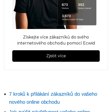
Získejte více zákazníků do svého
internetového obchodu pomocí Ecwid
Zjistit více
7 kroků k přilákání zákazníků do vašeho
nového online obchodu