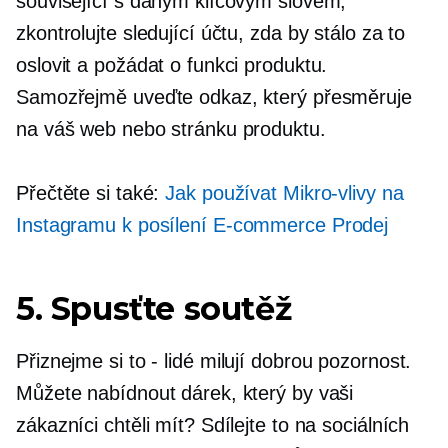
související s daným klíčovým slovem;
zkontrolujte sledující účtu, zda by stálo za to
oslovit a požádat o funkci produktu.
Samozřejmě uveďte odkaz, který přesměruje
na váš web nebo stránku produktu.
Přečtěte si také:
Jak používat
Mikro-vlivy
na
Instagramu k posílení
E-commerce
Prodej
5. Spusťte soutěž
Přiznejme si to
-
lidé milují dobrou pozornost.
Můžete nabídnout dárek, který by vaši
zákazníci chtěli mít? Sdílejte to na sociálních