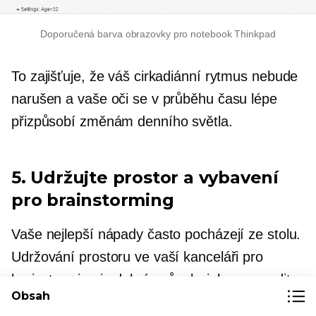
Doporučená barva obrazovky pro notebook Thinkpad
To zajišťuje, že váš cirkadiánní rytmus nebude
narušen a vaše oči se v průběhu času lépe
přizpůsobí změnám denního světla.
5. Udržujte prostor a vybavení
pro brainstorming
Vaše nejlepší nápady často pocházejí ze stolu.
Udržování prostoru ve vaší kanceláři pro
brainstorming je dobrý způsob, jak rozproudit
Obsah
kreativní šťávu.