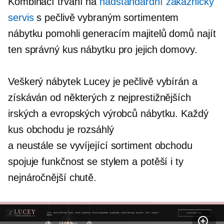
Kombinací trvání na
nadstandardní zákaznický
servis
s pečlivě vybraným sortimentem
nábytku pomohli generacím majitelů domů najít
ten správný kus nábytku pro jejich domovy.
Veškerý nábytek Lucey je pečlivě vybírán a
získáván od některých z nejprestižnějších
irských a evropských výrobců nábytku. Každý
kus obchodu je rozsáhlý
a
neustále se vyvíjející
sortiment obchodu
spojuje funkčnost se stylem a potěší i ty
nejnáročnější chutě.