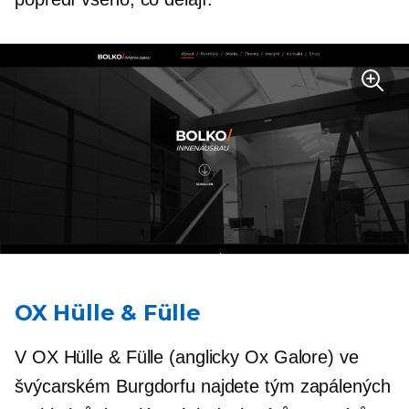
OX Hülle & Fülle
V OX Hülle & Fülle (anglicky Ox Galore) ve
švýcarském Burgdorfu najdete tým zapálených