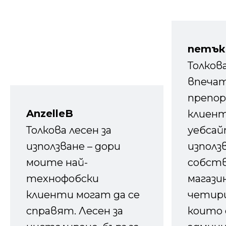
петък
Толков
впечат
препор
AnzelleB
клиен
Толкова лесен за
уебсайт
използване – дори
използ
моите най-
собств
технофобски
магазин
клиенти могат да се
четири
справят. Лесен за
които 