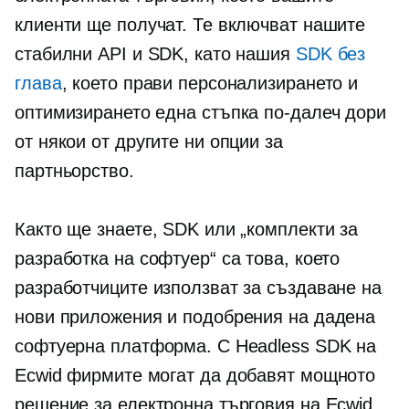
клиенти ще получат. Те включват нашите
стабилни API и SDK, като нашия
SDK без
глава
, което прави персонализирането и
оптимизирането една стъпка по-далеч дори
от някои от другите ни опции за
партньорство.
Както ще знаете, SDK или „комплекти за
разработка на софтуер“ са това, което
разработчиците използват за създаване на
нови приложения и подобрения на дадена
софтуерна платформа. С Headless SDK на
Ecwid фирмите могат да добавят мощното
решение за електронна търговия на Ecwid