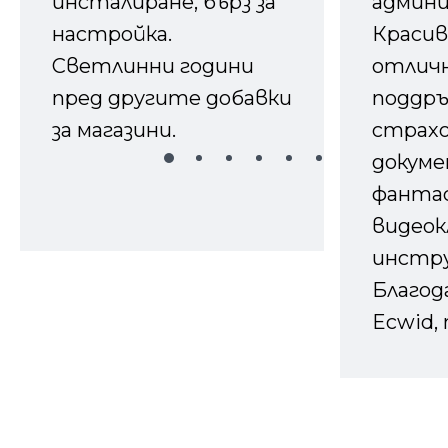
инсталиране, бърз за
админ
настройка.
Красив
Светлинни години
отличн
пред другите добавки
поддръ
за магазини.
страх
докуме
фанта
видеок
инстру
Благод
Ecwid, 