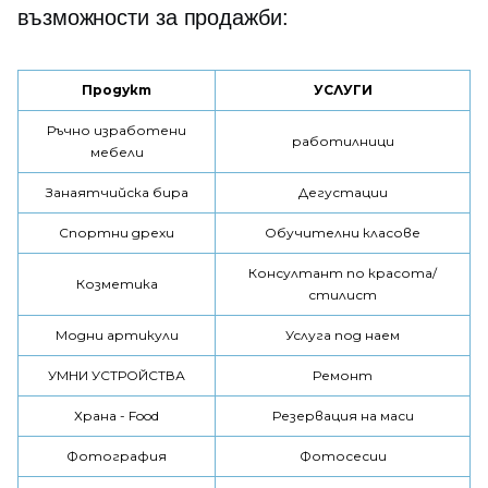
възможности за продажби:
Продукт
УСЛУГИ
Ръчно изработени
работилници
мебели
Занаятчийска бира
Дегустации
Спортни дрехи
Обучителни класове
Консултант по красота/
Козметика
стилист
Модни артикули
Услуга под наем
УМНИ УСТРОЙСТВА
Ремонт
Храна - Food
Резервация на маси
Фотография
Фотосесии