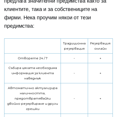
предлага значителни предимства както за
клиентите, така и за собствениците на
фирми. Нека проучим някои от тези
предимства:
Традиционна
Резервация
резервация
онлайн
Отворете 24 / 7
-
+
Събира цялата необходима
информация за клиента
-
+
наведнъж
Автоматично актуализира
наличността,
предотвратявайки
-
+
двойно резервиране
и други
грешки