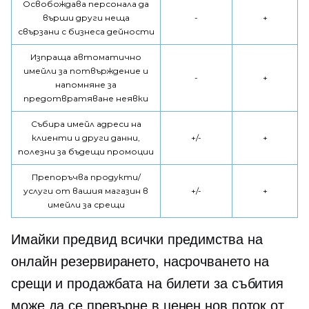
Освобождава персонала да
върши други неща
-
+
свързани с бизнеса
дейности
Изпраща автоматично
имейли за потвърждение и
-
+
напомняне за
предотвратяване
неявки
Събира имейл адреси на
клиенти и други данни,
+/-
+
полезни за бъдещи промоции
Препоръчва продукти/
услуги от вашия магазин в
+/-
+
имейли за срещи
Имайки предвид всички предимства на
онлайн резервирането, насрочването на
срещи и продажбата на билети за събития
може да се превърне в ценен нов поток от