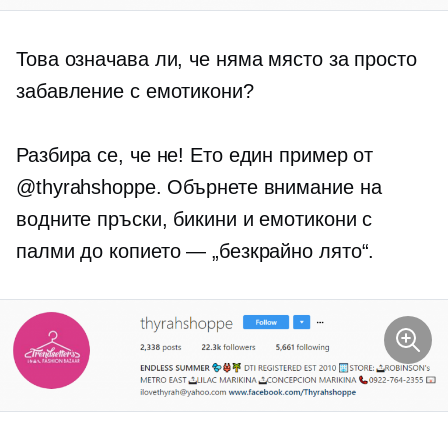
Това означава ли, че няма място за просто
забавление с емотикони?
Разбира се, че не! Ето един пример от
@thyrahshoppe. Обърнете внимание на
водните пръски, бикини и емотикони с
палми до копието — „безкрайно лято“.