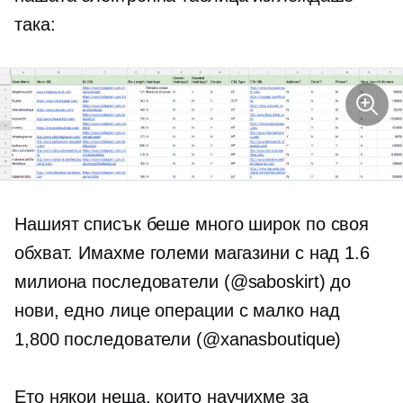
така:
Нашият списък беше много широк по своя
обхват. Имахме големи магазини с над 1.6
милиона последователи (@saboskirt) до
нови,
едно лице
операции с малко над
1,800 последователи (@xanasboutique)
Ето някои неща, които научихме за