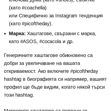
(като #coachella)
или
Специфично за Instagram
тенденция
(като #picoftheday).
Марка:
Хаштагове, свързани с марка,
като #ASOS, #cocacola и др.
Генеричните хаштагове обикновено са
добри за увеличаване на вашата
откриваемост. Ако включите #picoftheday
hashtag в биографията си например, вашият
профил ще бъде видим, когато някой търси
този hashtag.
Марковите хаштагове са полезни за