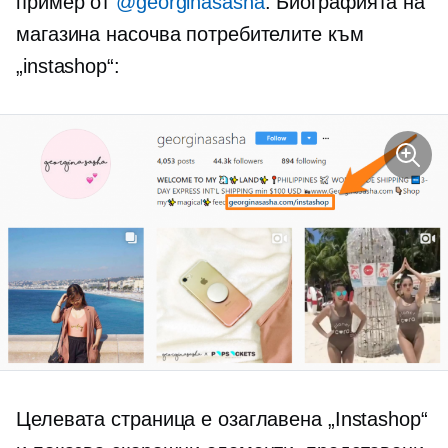
пример от
@georginasasha
. Биографията на
магазина насочва потребителите към
„instashop“:
Целевата страница е озаглавена „Instashop“