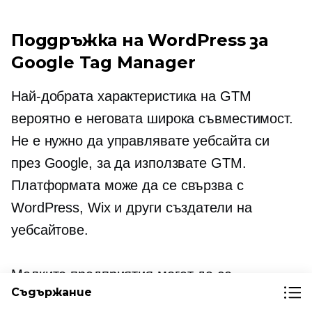
Поддръжка на WordPress за
Google Tag Manager
Най-добрата характеристика на GTM
вероятно е неговата широка съвместимост.
Не е нужно да управлявате уебсайта си
през Google, за да използвате GTM.
Платформата може да се свързва с
WordPress, Wix и други създатели на
уебсайтове.
Малките предприятия могат да се
Съдържание
възползват особено от широката