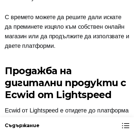
С времето можете да решите дали искате
да преминете изцяло към собствен онлайн
магазин или да продължите да използвате и
двете платформи.
Продажба на
дигитални продукти с
Ecwid от Lightspeed
Ecwid от Lightspeed е
отидете до
платформа
за
продажба на цифрови продукти
Той е
Съдържание
пълен с функции, създадени специално за