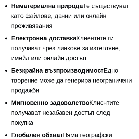
Нематериална природа
Те съществуват
като файлове, данни или онлайн
преживявания
Електронна доставка
Клиентите ги
получават чрез линкове за изтегляне,
имейл или онлайн достъп
Безкрайна възпроизводимост
Едно
творение може да генерира неограничени
продажби
Мигновенно задоволство
Клиентите
получават незабавен достъп след
покупка
Глобален обхват
Няма географски