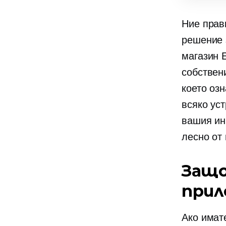
Ние прав
решение 
магазин 
собствен
което оз
всяко ус
вашия ин
лесно от 
Защо
прил
Ако имат