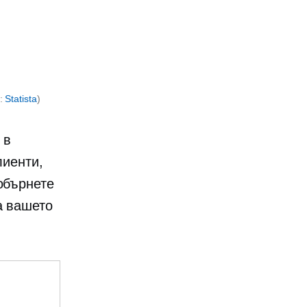
е:
Statista
)
 в
лиенти,
обърнете
а вашето