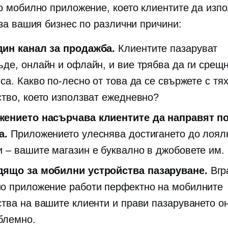
о мобилно приложение, което клиентите да изпо
 за вашия бизнес по различни причини:
ин канал за продажба.
Клиентите пазаруват
ъде, онлайн и офлайн, и вие трябва да ги срещн
са. Какво по-лесно от това да се свържете с тях
ство, което използват ежедневно?
ението насърчава клиентите да направят п
а.
Приложението улеснява достигането до лоял
и – вашите
магазин е буквално в джобовете им.
дящо за мобилни устройства
пазаруване.
Вгр
о приложение работи перфектно на мобилните
ства на вашите клиенти и прави пазаруването о
блемно.