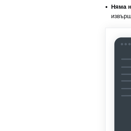
Няма н
извърш