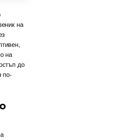
о
веник на
ез
птивен,
о на
остъп до
 по-
о
на