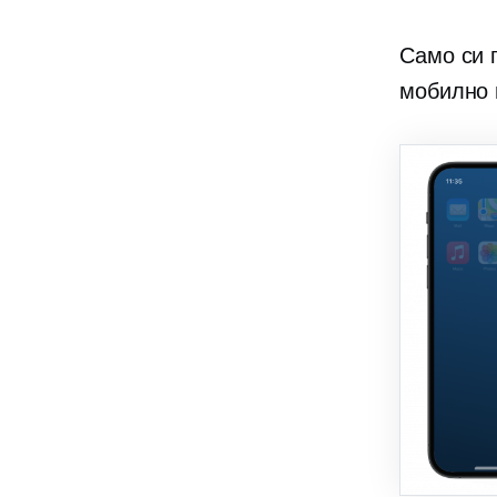
Само си 
мобилно 