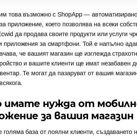
им това възможно с ShopApp — автоматизиран
за приложение, което позволява на всеки собст
Ecwid да продава своите продукти или услуги чр
и приложения за смартфони. Той е напълно ада
начава, че вашият магазин ще изглежда страхотн
тройство и вашите клиенти ще имат незабавен д
вентар. Те могат да пазаруват от вашия магазин
всякога.
 имате нужда от мобилн
ожение за вашия магазин
е голяма база от лоялни клиенти, създаването 