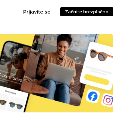
Prijavite se
Začnite brezplačno