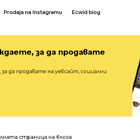
Prodaja na Instagramu
Ecwid blog
ждаете, за да продавате
 за да продавате на уебсайт, социални
алната страница на блога