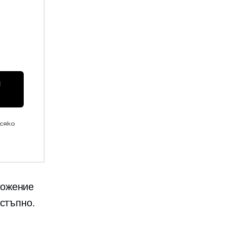
 
всяко
ложение
остъпно.