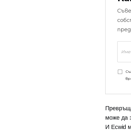
Съв
собс
пред
Съ
вр
Превръща
може да 
И Ecwid 