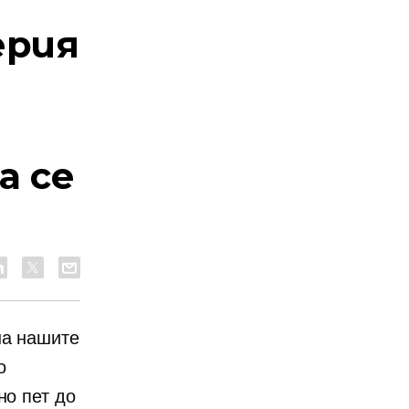
ерия
а се
на нашите
о
но пет до