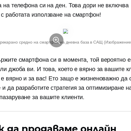
а на телефона си на ден. Това дори не включва
 с работата
използване на смартфон!
прекарано средно на смартфон на дневна база в САЩ (Изображени
ържите смартфона си в момента, той вероятно е
ли джоба ви. И това, което е вярно за вашите к
 е вярно и за вас! Ето защо е жизненоважно да 
 и да разработите стратегия за оптимизиране н
пазаруване за вашите клиенти.
к да продаваме онлайн