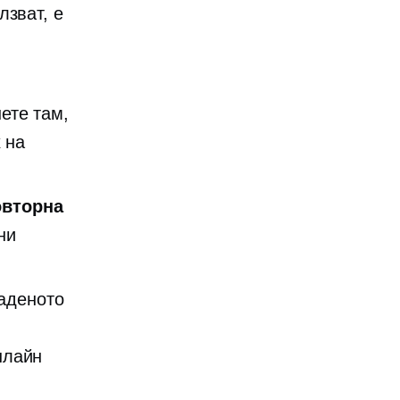
лзват, е
ете там,
 на
овторна
ни
аденото
нлайн