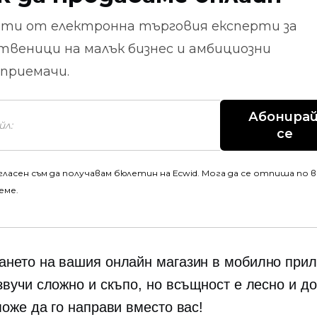
ети от
електронна търговия
експерти за
твеници на малък бизнес и амбициозни
приемачи.
Абонирай
се
гласен съм да получавам бюлетин на Ecwid. Мога да се отпиша по 
еме.
нето на вашия онлайн магазин в мобилно при
звучи сложно и скъпо, но всъщност е лесно и д
може да го направи вместо вас!