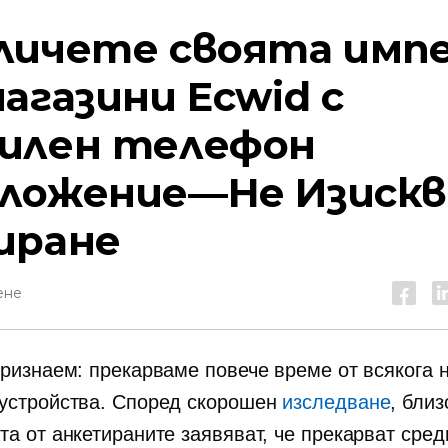
личете своята имп
магазини Ecwid с
илен телефон
ложение—Не
Изискв
иране
ене
признаем: прекарваме повече време от всякога 
устройства. Според скорошен
изследване
, близ
та от анкетираните заявяват, че прекарват сред