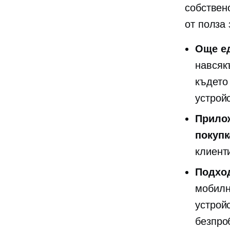
собствен
от полза
Още ед
навсяк
където 
устрой
Прилож
покупк
клиент
Подхо
мобилн
устрой
безпро