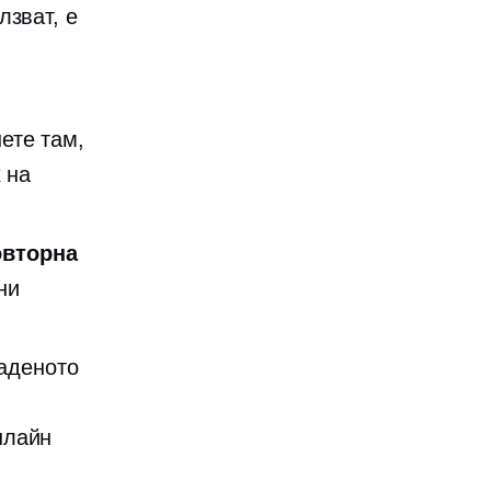
лзват, е
ете там,
 на
овторна
ни
аденото
нлайн