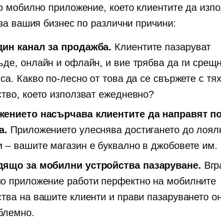
о мобилно приложение, което клиентите да изпо
 за вашия бизнес по различни причини:
ин канал за продажба.
Клиентите пазаруват
ъде, онлайн и офлайн, и вие трябва да ги срещн
са. Какво по-лесно от това да се свържете с тях
ство, което използват ежедневно?
ението насърчава клиентите да направят п
а.
Приложението улеснява достигането до лоял
и – вашите
магазин е буквално в джобовете им.
дящо за мобилни устройства
пазаруване.
Вгр
о приложение работи перфектно на мобилните
ства на вашите клиенти и прави пазаруването о
блемно.