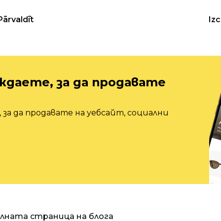
Pārvaldīt
Iz
ждаете, за да продавате
 за да продавате на уебсайт, социални
алната страница на блога