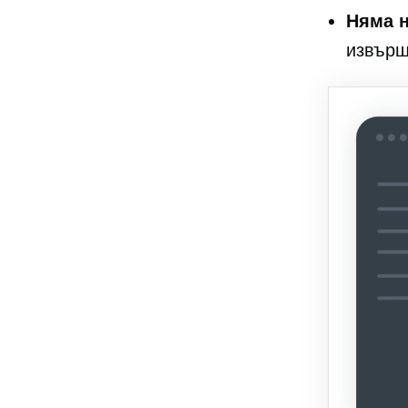
Няма н
извърш