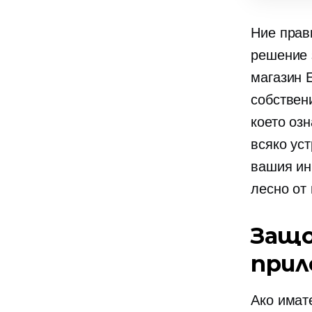
Ние прав
решение 
магазин 
собствен
което оз
всяко ус
вашия ин
лесно от 
Защо
прил
Ако имат