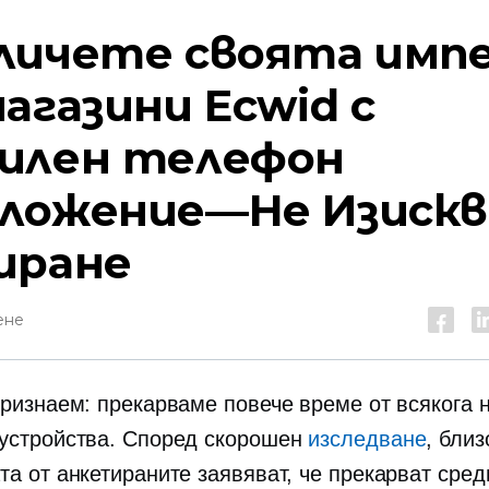
личете своята имп
магазини Ecwid с
илен телефон
ложение—Не
Изискв
иране
ене
признаем: прекарваме повече време от всякога 
устройства. Според скорошен
изследване
, близ
та от анкетираните заявяват, че прекарват сред