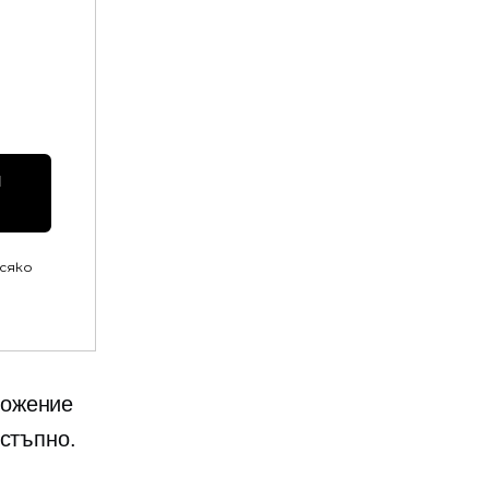
 
всяко
ложение
остъпно.