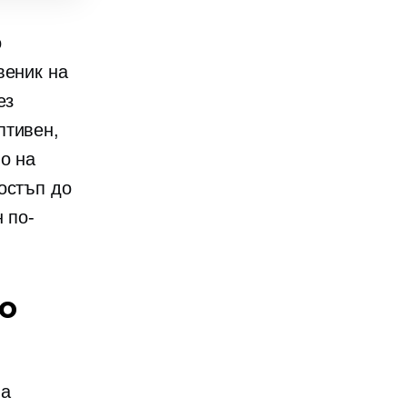
о
веник на
ез
птивен,
о на
остъп до
 по-
о
на