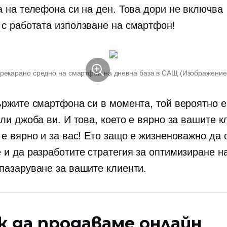
а на телефона си на ден. Това дори не включва
 с работата
използване на смартфон!
прекарано средно на смартфон на дневна база в САЩ (Изображени
ържите смартфона си в момента, той вероятно е
ли джоба ви. И това, което е вярно за вашите к
 е вярно и за вас! Ето защо е жизненоважно да 
 и да разработите стратегия за оптимизиране н
пазаруване за вашите клиенти.
к да продаваме онлайн