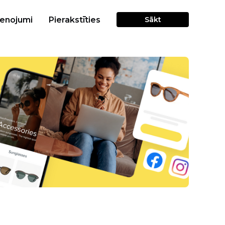
cenojumi
Pierakstīties
Sākt