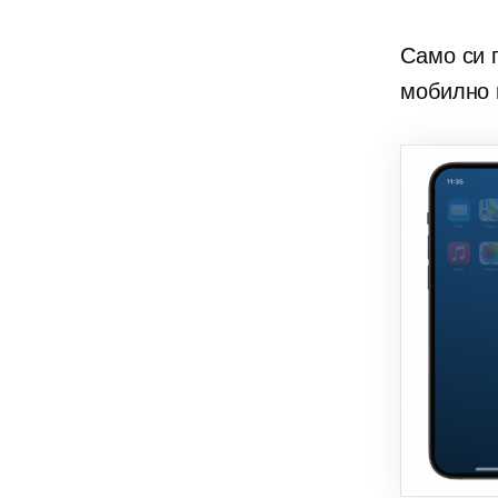
Само си 
мобилно 