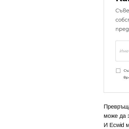
Съв
собс
пред
Съ
вр
Превръща
може да 
И Ecwid 