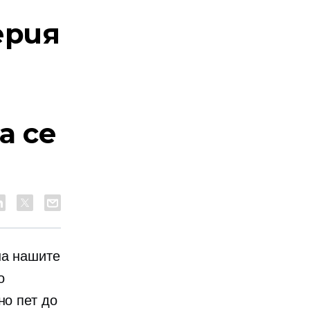
ерия
а се
на нашите
о
но пет до