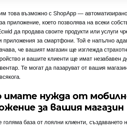
им това възможно с ShopApp — автоматизиран
за приложение, което позволява на всеки собст
Ecwid да продава своите продукти или услуги чр
и приложения за смартфони. Той е напълно ада
начава, че вашият магазин ще изглежда страхотн
тройство и вашите клиенти ще имат незабавен д
вентар. Те могат да пазаруват от вашия магазин
всякога.
 имате нужда от мобилн
ожение за вашия магазин
е голяма база от лоялни клиенти, създаването 