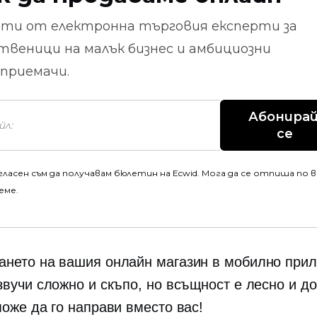
ети от
електронна търговия
експерти за
твеници на малък бизнес и амбициозни
приемачи.
Абонирай
се
гласен съм да получавам бюлетин на Ecwid. Мога да се отпиша по 
еме.
нето на вашия онлайн магазин в мобилно при
звучи сложно и скъпо, но всъщност е лесно и д
може да го направи вместо вас!