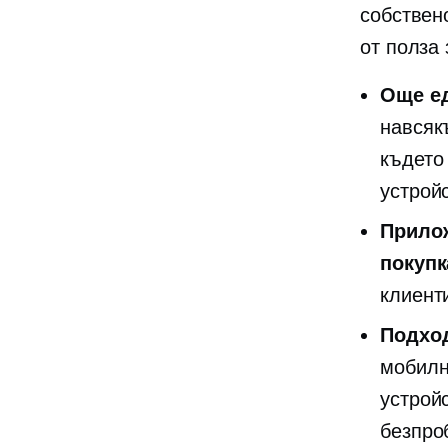
собствен
от полза
Още ед
навсяк
където 
устрой
Прилож
покупк
клиент
Подхо
мобилн
устрой
безпро