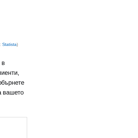
е:
Statista
)
 в
лиенти,
обърнете
а вашето