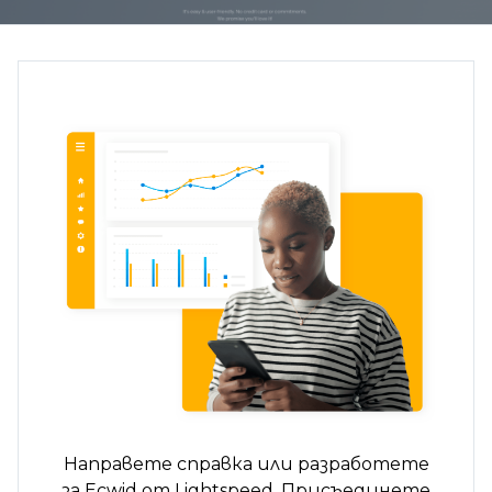
Направете справка или разработете
за Ecwid от Lightspeed. Присъединете