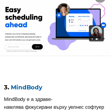
3.
MindBody
MindBody е a
здраве-
намлява
фокусирани върху уелнес
софтуер