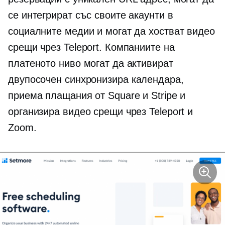
се интегрират със своите акаунти в
социалните медии и могат да хостват видео
срещи чрез Teleport. Компаниите на
платеното ниво могат да активират
двупосочен
синхронизира календара,
приема плащания от Square и Stripe и
организира видео срещи чрез Teleport и
Zoom.