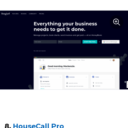
8.
HouseCall Pro