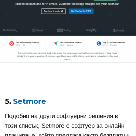
5.
Setmore
Подобно на други софтуерни решения в
този списък, Setmore е софтуер за онлайн
планиране, който предлага както безплатни,