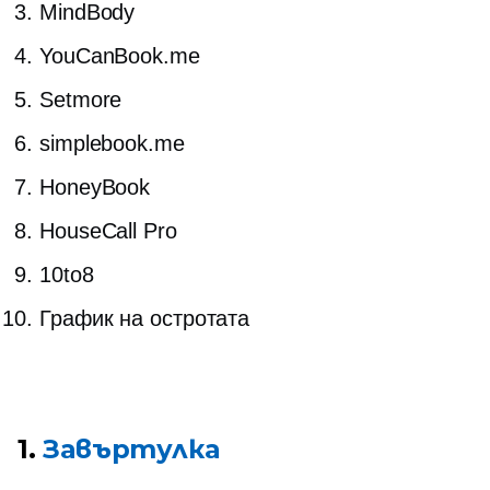
MindBody
YouCanBook.me
Setmore
simplebook.me
HoneyBook
HouseCall Pro
10to8
График на остротата
1.
Завъртулка