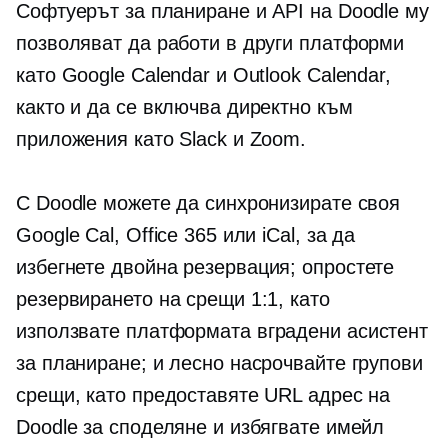
Софтуерът за планиране и API на Doodle му
позволяват да работи в други платформи
като Google Calendar и Outlook Calendar,
както и да се включва директно към
приложения като Slack и Zoom.
С Doodle можете да синхронизирате своя
Google Cal, Office 365 или iCal, за да
избегнете
двойна резервация;
опростете
резервирането на срещи 1:1, като
използвате платформата
вградени
асистент
за планиране; и лесно насрочвайте групови
срещи, като предоставяте URL адрес на
Doodle за споделяне и избягвате имейл