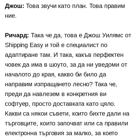
Джош:
Това звучи като план. Това правим
ние.
Ричард:
Така че да, това е Джош Уилямс от
Shipping Easy и той е специалист по
адаптиране там. И така, какъв перфектен
човек да има в шоуто, за да ни уведоми от
началото до края, какво би било да
направим изпращането лесно? Така че,
преди да навлезем в конкретния ви
софтуер, просто доставката като цяло.
Какви са някои съвети, които бихте дали на
търговците, които започват или са правили
електронна търговия
за малко, за което