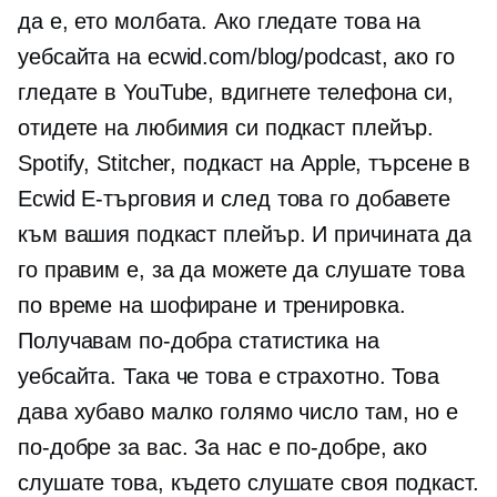
да е, ето молбата. Ако гледате това на
уебсайта на ecwid.com/blog/podcast, ако го
гледате в YouTube, вдигнете телефона си,
отидете на любимия си подкаст плейър.
Spotify, Stitcher, подкаст на Apple, търсене в
Ecwid
E-търговия
и след това го добавете
към вашия подкаст плейър. И причината да
го правим е, за да можете да слушате това
по време на шофиране и тренировка.
Получавам по-добра статистика на
уебсайта. Така че това е страхотно. Това
дава хубаво малко голямо число там, но е
по-добре за вас. За нас е по-добре, ако
слушате това, където слушате своя подкаст.