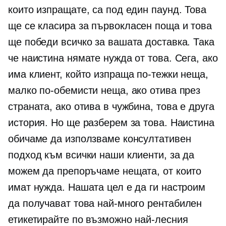
които изпращате, са под един паунд. Това
ще се класира за
първокласен
поща и това
ще победи всичко за вашата доставка. Така
че наистина нямате нужда от това. Сега, ако
има клиент, който изпраща по-тежки неща,
малко по-обемисти неща, ако отива през
страната, ако отива в чужбина, това е друга
история. Но ще разберем за това. Наистина
обичаме да използваме консултативен
подход към всички наши клиенти, за да
можем да препоръчаме нещата, от които
имат нужда. Нашата цел е да ги настроим
да получават това най-много
рентабилен
етикетирайте по възможно най-лесния