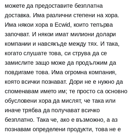
можете да предоставите безплатна
доставка. Има различни степени на хора.
Има някои хора в Ecwid, които тепърва
започват. И някои имат
милиони долари
компании и навсякъде между тях. И така,
когато слушате това, си струва да се
замислите защо може да продължим да
повдигаме това. Има огромна компания,
която всички познават. Дори не е нужно да
споменавам името им; те просто са основно
обусловени хора да мислят, че така или
иначе трябва да получават всичко
безплатно. Така че, ако е възможно, а аз
познавам определени продукти, това не е