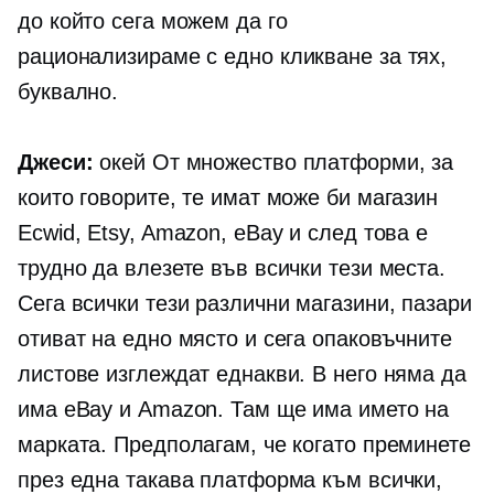
до който сега можем да го
рационализираме
с едно кликване
за тях,
буквално.
Джеси:
окей От множество платформи, за
които говорите, те имат може би магазин
Ecwid, Etsy, Amazon, eBay и след това е
трудно да влезете във всички тези места.
Сега всички тези различни магазини, пазари
отиват на едно място и сега опаковъчните
листове изглеждат еднакви. В него няма да
има eBay и Amazon. Там ще има името на
марката. Предполагам, че когато преминете
през една такава платформа към всички,