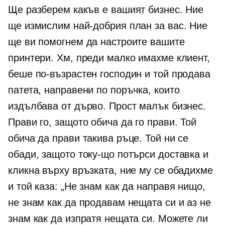
Ще разберем какъв е вашият бизнес. Ние
ще измислим най-добрия план за вас. Ние
ще ви помогнем да настроите вашите
принтери. Хм, преди малко имахме клиент,
беше по-възрастен господин и той продава
патета, направени по поръчка, които
издълбава от дърво. Прост малък бизнес.
Прави го, защото обича да го прави. Той
обича да прави такива ръце. Той ни се
обади, защото току-що потърси доставка и
кликна върху връзката, ние му се обадихме
и той каза: „Не знам как да направя нищо,
не знам как да продавам нещата си и аз не
знам как да изпратя нещата си. Можете ли