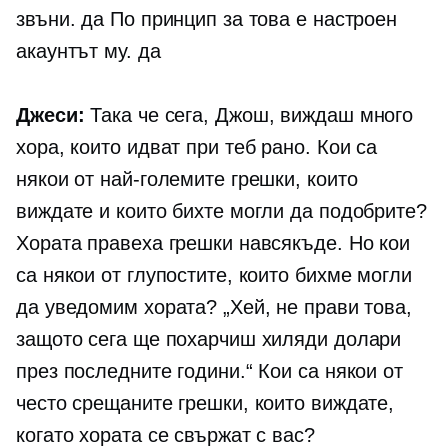
звъни. да По принцип за това е настроен
акаунтът му. да
Джеси:
Така че сега, Джош, виждаш много
хора, които идват при теб рано. Кои са
някои от най-големите грешки, които
виждате и които бихте могли да подобрите?
Хората правеха грешки навсякъде. Но кои
са някои от глупостите, които бихме могли
да уведомим хората? „Хей, не прави това,
защото сега ще похарчиш хиляди долари
през последните години.“ Кои са някои от
често срещаните грешки, които виждате,
когато хората се свържат с вас?