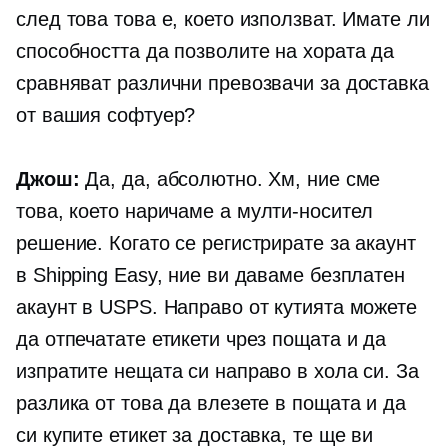
след това това е, което използват. Имате ли
способността да позволите на хората да
сравняват различни превозвачи за доставка
от вашия софтуер?
Джош:
Да, да, абсолютно. Хм, ние сме
това, което наричаме a
мулти-носител
решение. Когато се регистрирате за акаунт
в Shipping Easy, ние ви даваме безплатен
акаунт в USPS. Направо от кутията можете
да отпечатате етикети чрез пощата и да
изпратите нещата си направо в хола си. За
разлика от това да влезете в пощата и да
си купите етикет за доставка, те ще ви