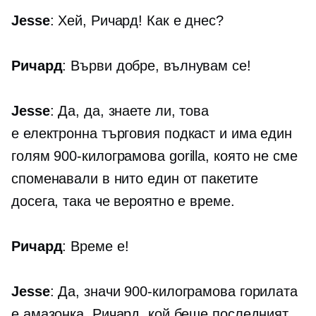
Jesse
: Хей, Ричард! Как е днес?
Ричард
: Върви добре, вълнувам се!
Jesse
: Да, да, знаете ли, това
е
електронна търговия
подкаст и има един
голям
900-килограмова
gorilla, която не сме
споменавали в нито един от пакетите
досега, така че вероятно е време.
Ричард
: Време е!
Jesse
: Да, значи
900-килограмова
горилата
е амазонка. Ричард, кой беше последният