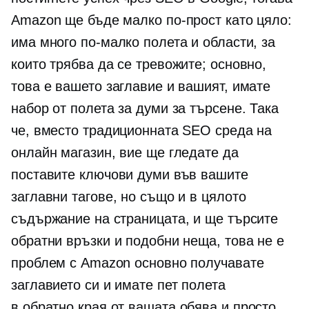
Amazon ще бъде малко по-прост като цяло:
има много по-малко полета и области, за
които трябва да се тревожите; основно,
това е вашето заглавие и вашият, имате
набор от полета за думи за търсене. Така
че, вместо традиционната SEO среда на
онлайн магазин, вие ще гледате да
поставите ключови думи във вашите
заглавни тагове, но също и в цялото
съдържание на страницата, и ще търсите
обратни връзки и подобни неща, това не е
проблем с Amazon основно получавате
заглавието си и имате пет полета
в
обратно края
от вашата обява и просто