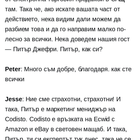
там. Така че, ако искате вашата част от
действието, нека видим дали можем да
разбием това и да го направим малко по-
лесно за всички. Нека доведем нашия гост
— Питър Джефри. Питър, как си?
Peter
: Много съм добре, благодаря. как сте
всички
Jesse
: Ние сме страхотни, страхотни! И
така, Питър е маркетинг мениджър на
Codisto. Codisto е връзката на Ecwid с
Amazon и eBay в световен мащаб. И така,
Питър, ти си експертът тук днес, така че се