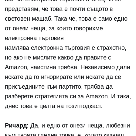
представям, че това е почти същото в
световен мащаб. Така че, това е само едно
от онези неща, за които говорихме
електронна търговия
намлява
електронна търговия
е страхотно,
но ако не мислите какво да правите с
Amazon, наистина трябва. Независимо дали
искате да го игнорирате или искате да се
присъедините към партито, трябва да
разберете стратегията си за Amazon. И така,
днес това е целта на този подкаст.
Ричард
: Да, и едно от онези неща, любезни
към твоята гледна точка, е, когато казваш