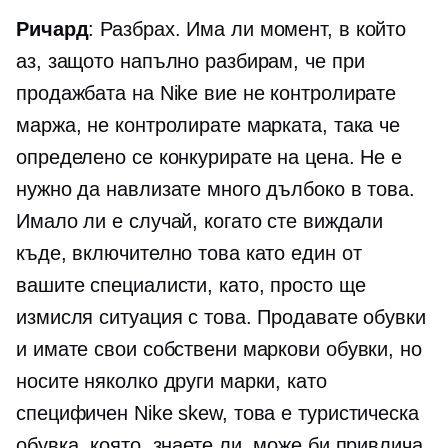
Ричард
: Разбрах. Има ли момент, в който
аз, защото напълно разбирам, че при
продажбата на Nike вие не контролирате
маржа, не контролирате марката, така че
определено се конкурирате на цена. Не е
нужно да навлизате много дълбоко в това.
Имало ли е случай, когато сте виждали
къде, включително това като един от
вашите специалисти, като, просто ще
измисля ситуация с това. Продавате обувки
и имате свои собствени маркови обувки, но
носите няколко други марки, като
специфичен Nike skew, това е туристическа
обувка, която, знаете ли, може би привлича