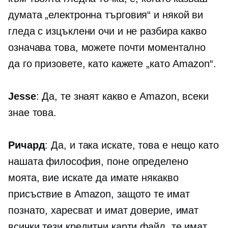
думата
„електронна търговия“
и някой ви
гледа с изцъклени очи и не разбира какво
означава това, можете почти моментално
да го призовете, като кажете „като Amazon“.
Jesse
: Да, те знаят какво е Amazon, всеки
знае това.
Ричард
: Да, и така искате, това е нещо като
нашата философия, поне определено
моята, вие искате да имате някакво
присъствие в Amazon, защото те имат
познато, харесват и имат доверие, имат
всички тези кредитни карти файл, те имат,