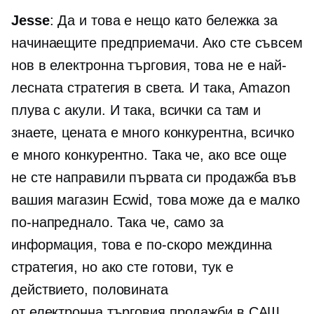
Jesse
: Да и това е нещо като бележка за
начинаещите предприемачи. Ако сте съвсем
нов в
електронна търговия,
това не е най-
лесната стратегия в света. И така, Amazon
плува с акули. И така, всички са там и
знаете, цената е много конкурентна, всичко
е много конкурентно. Така че, ако все още
не сте направили първата си продажба във
вашия магазин Ecwid, това може да е малко
по-напреднало. Така че, само за
информация, това е по-скоро междинна
стратегия, но ако сте готови, тук е
действието, половината
от
електронна търговия
продажби в САЩ