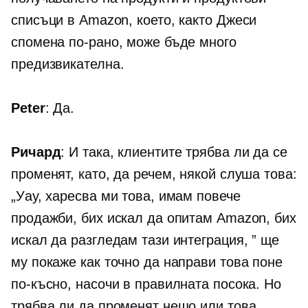
списъци в Amazon, което, както Джеси
спомена по-рано, може бъде много
предизвикателна.
Peter
: Да.
Ричард
: И така, клиентите трябва ли да се
променят, като, да речем, някой слуша това:
„Уау, харесва ми това, имам повече
продажби, бих искал да опитам Amazon, бих
искал да разгледам тази интеграция, ” ще
му покаже как точно да направи това поне
по-късно, насочи в правилната посока. Но
трябва ли да променят нещо или това