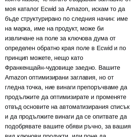
моя каталог Ecwid за Amazon, искам то да
бъде структурирано по следния начин: име
на марка, име на продукт, може би
извличане на поле за ключова дума от
определен
обратно края
поле в Ecwid и по
принцип можете, нещо като
Франкенщайн-чудовище
заедно. Вашите
Amazon оптимизирани заглавия, но от
гледна точка, ние винаги препоръчваме да
продължите да оптимизирате и променяте
отвъд основите на автоматизирания списък
и да продължите винаги да се опитвате да
подобрявате вашите обяви ръчно, за вашия
вид ключови продукти, или поне да