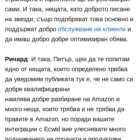
сами. И така, нещата, като доброто писане
на звезди, също подобряват това основно и
поддържат добро
обслужване на клиенти
и
да имаш добро
добре оптимизиран
обява.
Ричард
: И така, Питър, щях да те попитам
едно от нещата, които определено трябва
да уведомим публиката тук е, че не само си
добре квалифицирани
намлява
добре разбиране
на Amazon и
много неща, които трябва и не трябва да
правите в Amazon, но поради вашите
интеграции с Ecwid вие улеснявате много
получаването на продукти и продуктови