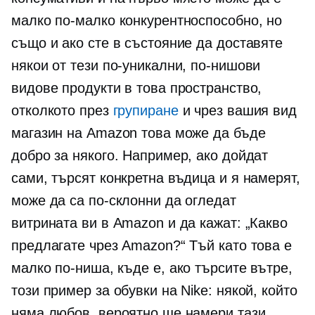
малко по-малко конкурентноспособно, но
също и ако сте в състояние да доставяте
някои от тези по-уникални, по-нишови
видове продукти в това пространство,
отколкото през
групиране
и чрез вашия вид
магазин на Amazon това може да бъде
добро за някого. Например, ако дойдат
сами, търсят конкретна въдица и я намерят,
може да са по-склонни да огледат
витрината ви в Amazon и да кажат: „Какво
предлагате чрез Amazon?“ Тъй като това е
малко по-ниша, къде е, ако търсите вътре,
този пример за обувки на Nike: някой, който
няма любов, вероятно ще намери тази