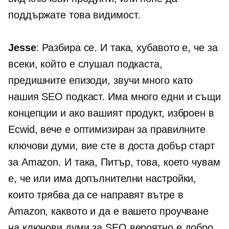
поддържате това видимост.
Jesse
: Разбира се. И така, хубавото е, че за
всеки, който е слушал подкаста,
предишните епизоди, звучи много като
нашия SEO подкаст. Има много едни и същи
концепции и ако вашият продукт, изброен в
Ecwid, вече е оптимизиран за правилните
ключови думи, вие сте в доста добър старт
за Amazon. И така, Питър, това, което чувам
е, че или има допълнителни настройки,
които трябва да се направят вътре в
Amazon, каквото и да е вашето проучване
на ключови думи за SEO вероятно е добро