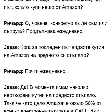
път, когато купи нещо от Amazon?
Ричард
: О, човече, конкретно аз ли съм или
съпруга? Продължава ежедневно!
Jesse
: Кога за последен път видяхте кутия
на Amazon на предното си стъпало?
Ричард
: Почти ежедневно.
Jesse
: Да! В момента имам няколко
неотворени кутии на предното стъпало.
Така че като цяло Amazon е около 50% от
всички
електронна търговия
в САЩ. И си