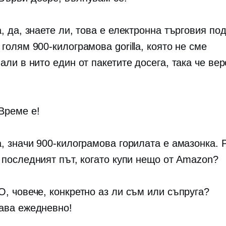
а, да, знаете ли, това е
електронна търговия
под
 голям
900-килограмова
gorilla, която не сме
ли в нито един от пакетите досега, така че вер
 Време е!
а, значи
900-килограмова
горилата е амазонка. 
 последният път, когато купи нещо от Amazon?
 О, човече, конкретно аз ли съм или съпруга?
ва ежедневно!