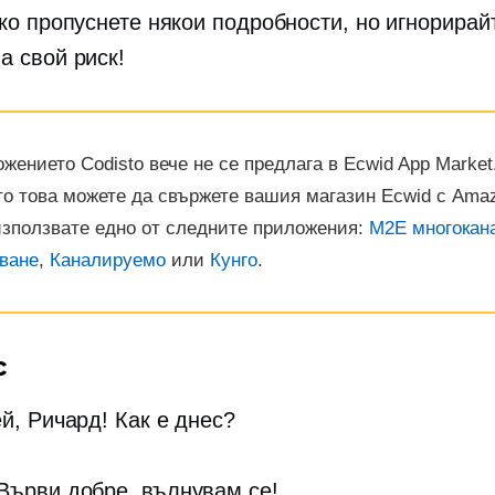
ако пропуснете някои подробности, но игнорирай
а свой риск!
жението Codisto вече не се предлага в Ecwid App Market
о това можете да свържете вашия магазин Ecwid с Ama
използвате едно от следните приложения:
M2E многокан
ване
,
Каналируемо
или
Кунго
.
с
ей, Ричард! Как е днес?
 Върви добре, вълнувам се!