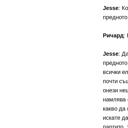
Jesse
: К
предното
Ричард
:
Jesse
: Д
предното
всички
ел
почти съ
онези не
намлява
какво да
искате д
партито, 