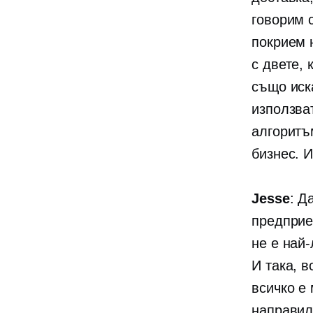
говорим 
покрием 
с двете, 
също иск
използва
алгоритъ
бизнес. И
Jesse
: Д
предприе
не е най-
И така, в
всичко е 
направил