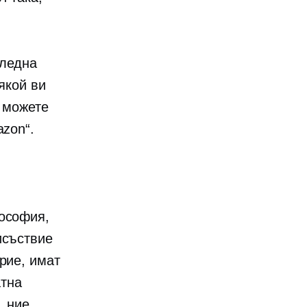
гледна
якой ви
, можете
azon“.
лософия,
исъствие
рие, имат
атна
, ние