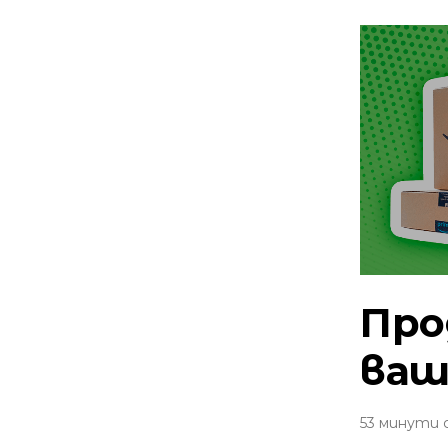
Про
ваш
53 минути 