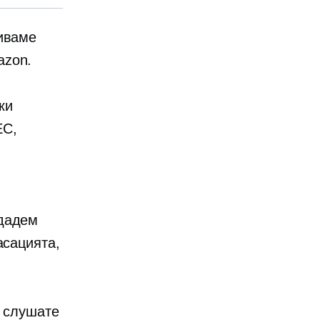
риваме
azon.
ки
ЕС,
здадем
асацията,
а слушате