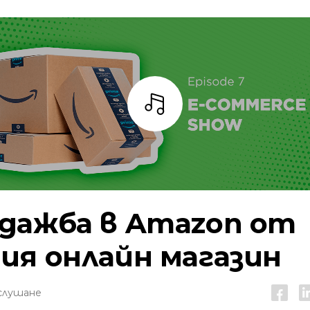
Слушай
дажба в Amazon от
ия онлайн магазин
слушане