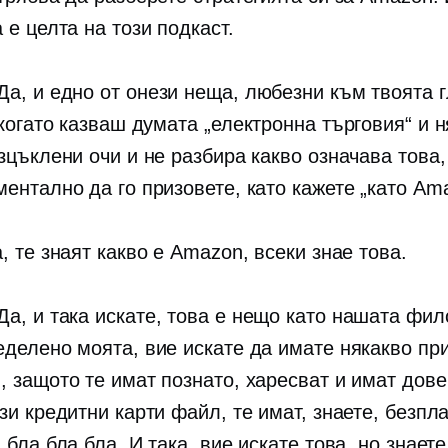
 е целта на този подкаст.
 Да, и едно от онези неща, любезни към твоята 
 когато казваш думата
„електронна търговия“
и н
изцъклени очи и не разбира какво означава това
ентално да го призовете, като кажете „като Am
а, те знаят какво е Amazon, всеки знае това.
 Да, и така искате, това е нещо като нашата фи
еделено моята, вие искате да имате някакво пр
, защото те имат познато, харесват и имат дове
зи кредитни карти файл, те имат, знаете, безпл
 бла бла бла. И така, вие искате това, но знаете