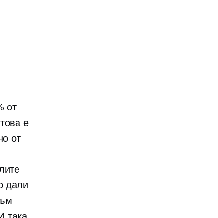
% от
това е
но от
слите
о дали
към
И така,