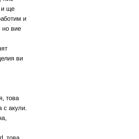
 и ще
работим и
 но вие
нят
целия ви
я,
това
а с акули.
на,
d, това