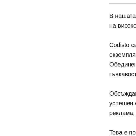
В нашата
на висок
Codisto с
екземпля
Обединен
гъвкавост
Обсъждам
успешен 
реклама,
Това е по