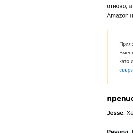
отново, 
Amazon н
Прило
Вмест
като 
свърз
препи
Jesse
: Х
Ричард
: