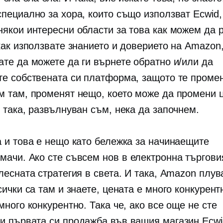
специално за хора, които също използват Ecwid,
някои интересни области за това как можем да 
как използвате знанието и доверието на Amazon,
ате да можете да ги върнете обратно и/или да
те собствената си платформа, защото те проме
м там, променят нещо, което може да промени 
 така, развълнуван съм, нека да започнем.
а и това е нещо като бележка за начинаещите
мачи. Ако сте съвсем нов в
електронна търгови
лесната стратегия в света. И така, Amazon плув
сички са там и знаете, цената е много конкурент
много конкурентно. Така че, ако все още не сте
и първата си продажба във вашия магазин Ecwi