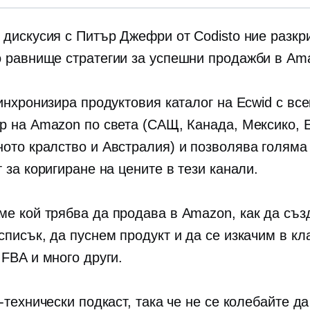
 дискусия с Питър Джефри от Codisto ние разк
о равнище
стратегии за успешни продажби в Am
инхронизира продуктовия каталог на Ecwid с все
р на Amazon по света (САЩ, Канада, Мексико, 
ото кралство и Австралия) и позволява голяма
 за коригиране на цените в тези канали.
е кой трябва да продава в Amazon, как да съ
списък, да пуснем продукт и да се изкачим в кл
 FBA и много други.
-технически подкаст, така че не се колебайте д