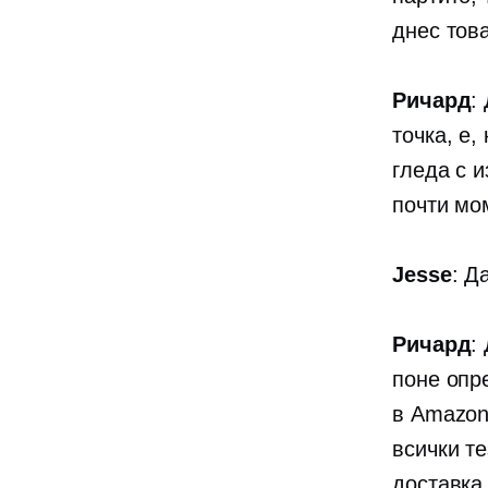
днес това
Ричард
:
точка, е,
гледа с 
почти мом
Jesse
: Д
Ричард
:
поне опр
в Amazon
всички те
доставка,