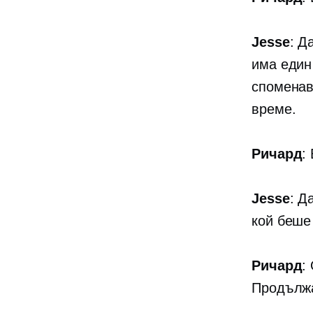
Jesse
: Д
има един
споменава
време.
Ричард
:
Jesse
: Д
кой беше
Ричард
:
Продължа