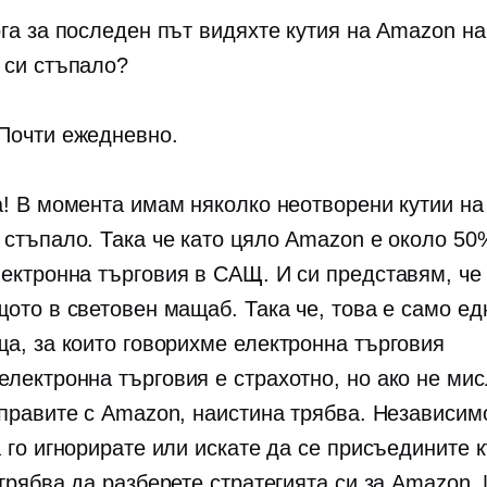
ога за последен път видяхте кутия на Amazon на
 си стъпало?
 Почти ежедневно.
а! В момента имам няколко неотворени кутии на
 стъпало. Така че като цяло Amazon е около 50
ектронна търговия
в САЩ. И си представям, че 
щото в световен мащаб. Така че, това е само ед
ща, за които говорихме
електронна търговия
електронна търговия
е страхотно, но ако не ми
 правите с Amazon, наистина трябва. Независим
а го игнорирате или искате да се присъедините 
трябва да разберете стратегията си за Amazon. 