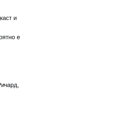
каст и
оятно е
Ричард,