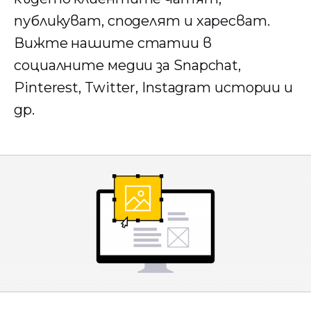
публикуват, споделят и харесват.
Вижте нашите статии в
социалните медии за Snapchat,
Pinterest, Twitter, Instagram истории и
др.