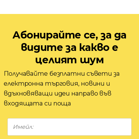
Абонирайте се, за да
видите за какво е
целият шум
Получавайте безплатни съвети за
електронна търговия, новини и
вдъхновяващи идеи направо във
входящата си поща