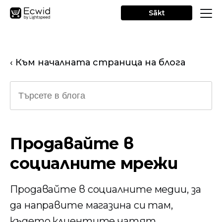
Sākt
‹ Към началната страница на блога
Продавайте в
социалните мрежи
Продавайте в социалните медии, за
да направите магазина си там,
където клиентите чатят,