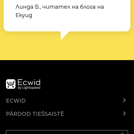
Линда Б., читател на блога на
Екуид
ECWID
Ecwid.com
PĀRDOD TIEŠSAISTĒ
Izcenojumi
Pārdod visur
Palīdzības centrs
Pārdod Facebook