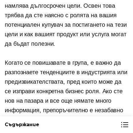
намлява
дългосрочен
цели. Освен това
трябва да сте наясно с ролята на вашия
потенциален купувач за постигането на тези
цели и как вашият продукт или услуга могат
да бъдат полезни.
Когато се повишавате в група, е важно да
разпознаете тенденциите в индустрията или
предизвикателствата, пред които може да
се изправи конкретна бизнес роля. Ако сте
нов на пазара и все още нямате много
информация, препоръчително е незабавно
да установите онлайн присъствие, за да
Съдържание
започнете да събирате данни. Това може да