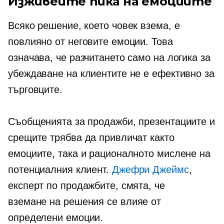
Изживейте пика на емоциите
Всяко решение, което човек взема, е
повлияно от неговите емоции. Това
означава, че разчитането само на логика за
убеждаване на клиентите не е ефективно за
търговците.
Съобщенията за продажби, презентациите и
срещите трябва да привличат както
емоциите, така и рационалното мислене на
потенциалния клиент.
Джефри Джеймс
,
експерт по продажбите, смята, че
вземане на решения
се влияе от
определени емоции.