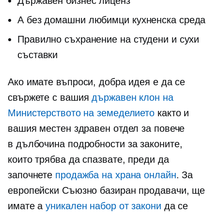
Държавен бизнес лиценз
A
без домашни любимци
кухненска среда
Правилно съхранение на студени и сухи
съставки
Ако имате въпроси, добра идея е да се
свържете с вашия
държавен клон на
Министерството на земеделието
както и
вашия местен здравен отдел за повече
в дълбочина
подробности за законите,
които трябва да спазвате, преди да
започнете
продажба на храна онлайн
. За
европейски
Съюзно базиран
продавачи, ще
имате a
уникален набор от закони
да се