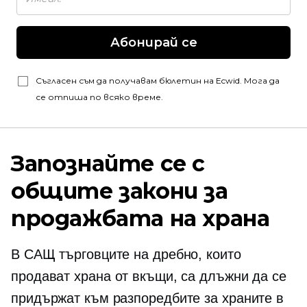
Абонирай се
Съгласен съм да получавам бюлетин на Ecwid. Мога да
се отпиша по всяко време.
Запознайте се с
общите закони за
продажбата на храна
В САЩ търговците на дребно, които
продават храна от вкъщи, са длъжни да се
придържат към разпоредбите за храните в