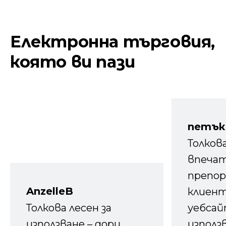
Електронна търговия,
която ви пази
петък
Толков
впечат
препор
AnzelleB
клиен
Толкова лесен за
уебсайт
използване – дори
използ