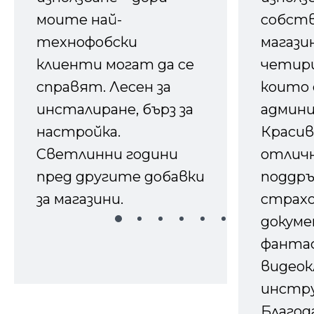
моите най-
собств
технофобски
магазин
клиенти могат да се
четири
справят. Лесен за
които 
инсталиране, бърз за
админ
настройка.
Красив
Светлинни години
отличн
пред другите добавки
поддръ
за магазини.
страх
докуме
фанта
видеок
инстру
Благод