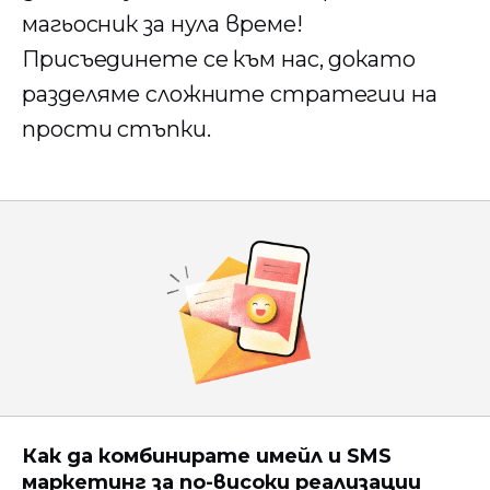
магьосник за нула време!
Присъединете се към нас, докато
разделяме сложните стратегии на
прости стъпки.
Как да комбинирате имейл и SMS
маркетинг за по-високи реализации