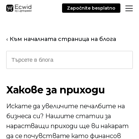
Započnite besplatno
‹ Към началната страница на блога
Хакове за приходи
Искате да увеличите печалбите на
бизнеса си? Нашите статии за
нарастващи приходи ще ви накарат
да се почувствате като финансов