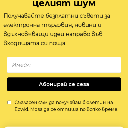
целият шум
Получавайте безплатни съвети за
електронна търговия, новини и
вдъхновяващи идеи направо във
входящата си поща
Абонирай се сега
Съгласен съм да получавам бюлетин на
Ecwid. Мога да се отпиша по всяко време.