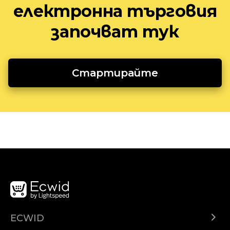
електронна търговия
започват тук
Стартирайте
ECWID