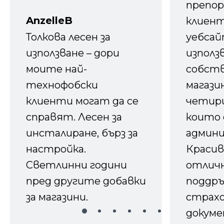
препор
AnzelleB
клиен
Толкова лесен за
уебсайт
използване – дори
използ
моите най-
собств
технофобски
магазин
клиенти могат да се
четири
справят. Лесен за
които 
инсталиране, бърз за
админ
настройка.
Красив
Светлинни години
отличн
пред другите добавки
поддръ
за магазини.
страх
докуме