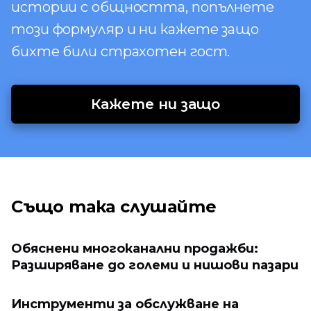
истории с общността, попълнете
този формуляр и ни кажете защо
бихте били страхотен гост.
Кажете ни защо
Също така слушайте
Обяснени многоканални продажби:
Разширяване до големи и нишови пазари
Инструменти за обслужване на