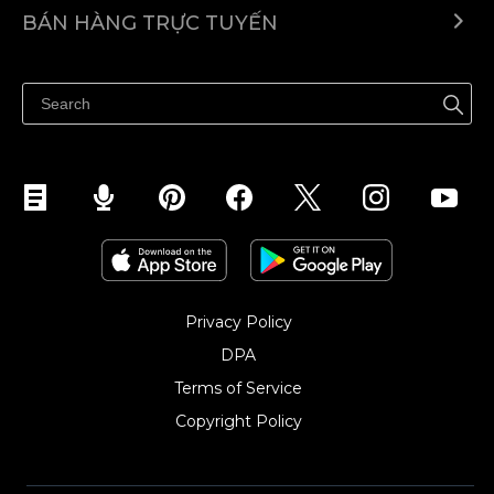
Ecwid.com
BÁN HÀNG TRỰC TUYẾN
Trung tâm trợ giúp
Bán ở bất cứ đâu
Quảng bá ở bất cứ đâu
Kiểm soát mọi thứ
Privacy Policy
DPA
Terms of Service
Copyright Policy‎