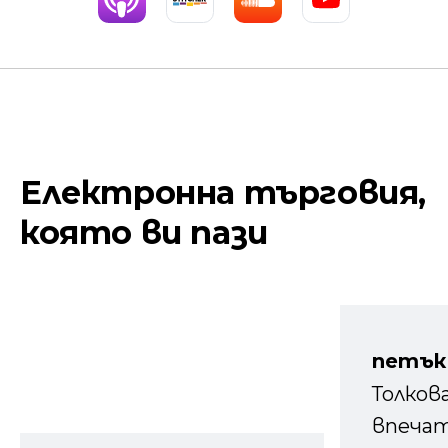
Електронна търговия,
която ви пази
петък
Толков
впечат