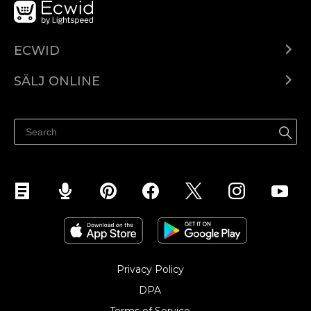
ECWID
Ecwid.com
SÄLJ ONLINE
Pris
Sälj överallt
Hjälpcenter
Sälj på Facebook
Sälj på Instagram
Privacy Policy
DPA