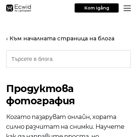
Kom igång
‹ Към началната страница на блога
Продуктова
фотография
Когато пазаруват онлайн, хората
силно разчитат на снимки. Научете
как да направите проста, но