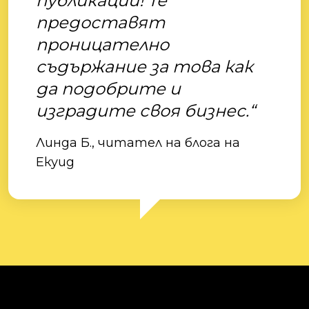
публикации! Те
предоставят
проницателно
съдържание за това как
да подобрите и
изградите своя бизнес.“
Линда Б., читател на блога на
Екуид